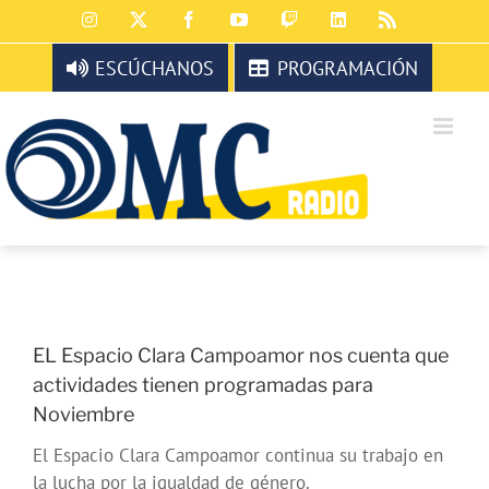
Saltar
Instagram
X
Facebook
YouTube
Twitch
LinkedIn
Rss
al
contenido
ESCÚCHANOS
PROGRAMACIÓN
EL Espacio Clara Campoamor nos cuenta que
actividades tienen programadas para
Noviembre
El Espacio Clara Campoamor continua su trabajo en
la lucha por la igualdad de género.