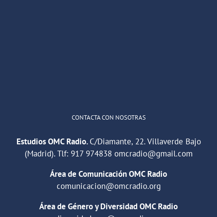
OMC Radio
@omc_radio
·
26 Feb
He publicado un episodio en
@ivoox
:
"Cuña de radio del IES Villaverde
#podcast
1
2
Twitter
Cargar más
CONTACTA CON NOSOTRAS
Estudios OMC Radio.
C/Diamante, 22. Villaverde Bajo
(Madrid). Tlf:
917 974838
omcradio@gmail.com
Área de Comunicación OMC Radio
comunicacion@omcradio.org
Área de Género y Diversidad OMC Radio