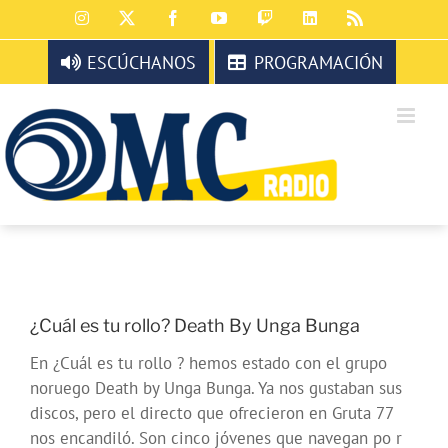
Saltar
Instagram
X
Facebook
YouTube
Twitch
LinkedIn
Rss
al
contenido
ESCÚCHANOS
PROGRAMACIÓN
¿Cuál es tu rollo? Death By Unga Bunga
En ¿Cuál es tu rollo ? hemos estado con el grupo
noruego Death by Unga Bunga. Ya nos gustaban sus
discos, pero el directo que ofrecieron en Gruta 77
nos encandiló. Son cinco jóvenes que navegan po r