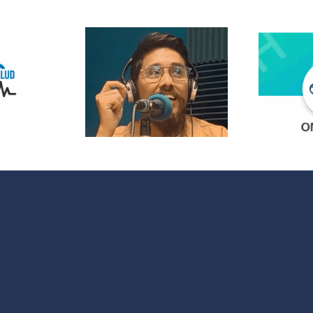
 Radio
lanza
opolitas:
 nuevo
¿Quieres
acio que
participar en
 cultura y
OMC Radio?
 sociales
 España y
noamérica