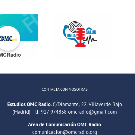
Jóvenes del
ONDA SALUD:
QuedaT hacen
Hablamos
radio hablando
sobre hábitos
de deportes,
saludables en
música y
la educación
relaciones
CONTACTA CON NOSOTRAS
Estudios OMC Radio.
C/Diamante, 22. Villaverde Bajo
(Madrid). Tlf:
917 974838
omcradio@gmail.com
Área de Comunicación OMC Radio
comunicacion@omcradio.org