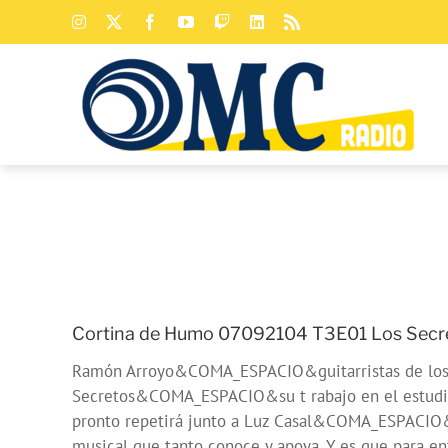
Saltar
Instagram
X
Facebook
YouTube
Twitch
LinkedIn
Rss
al
contenido
Cortina de Humo 07092104 T3E01 Los Secre
Ramón Arroyo&COMA_ESPACIO&guitarristas de los Sec
Secretos&COMA_ESPACIO&su t rabajo en el estudi
pronto repetirá junto a Luz Casal&COMA_ESPACIO&
musical que tanto conoce y apoya. Y es que para ent