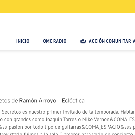
INICIO
OMC RADIO
ACCIÓN COMUNITARI
tos de Ramón Arroyo – Ecléctica
retos es nuestro primer invitado de la temporada. Hablarem
o con grandes como Joaquín Torres o Mike Vernon&COMA_ESP
su pasión por todo tipo de guitarras&COMA_ESPACIO&sus pin
revistarle fuimos a la sala Clamores para verle en concierto 