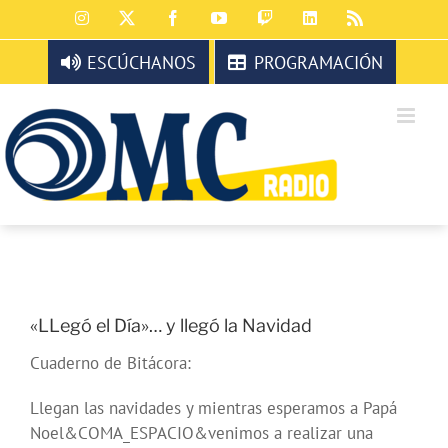
Saltar
Instagram
X
Facebook
YouTube
Twitch
LinkedIn
Rss
al
contenido
ESCÚCHANOS
PROGRAMACIÓN
«LLegó el Día»… y llegó la Navidad
Cuaderno de Bitácora:
Llegan las navidades y mientras esperamos a Papá
Noel&COMA_ESPACIO&venimos a realizar una