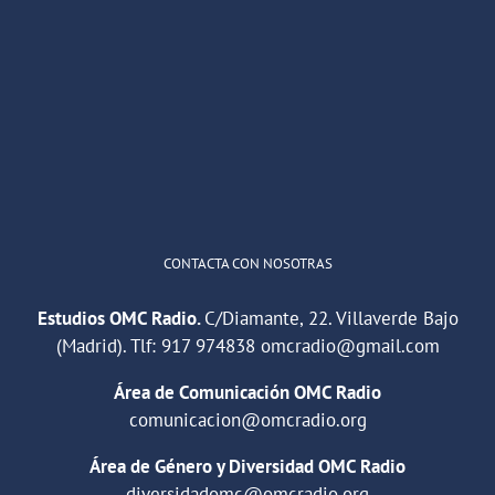
OMC Radio
@omc_radio
·
26 Feb
He publicado un episodio en
@ivoox
:
"Cuña de radio del IES Villaverde
#podcast
1
2
Twitter
Cargar más
CONTACTA CON NOSOTRAS
Estudios OMC Radio.
C/Diamante, 22. Villaverde Bajo
(Madrid). Tlf:
917 974838
omcradio@gmail.com
Área de Comunicación OMC Radio
comunicacion@omcradio.org
Área de Género y Diversidad OMC Radio
diversidadomc@omcradio.org