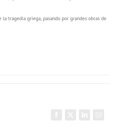
e la tragedia griega, pasando por grandes obras de
Facebook
X
LinkedIn
Correo
electrónico