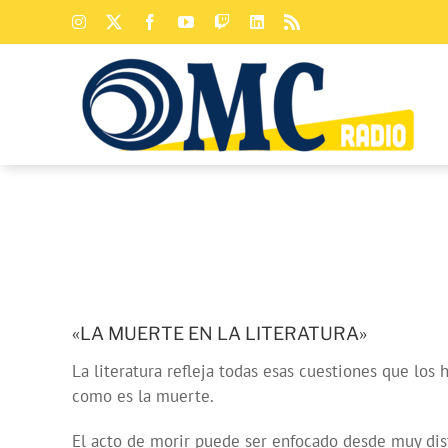
Saltar
Instagram
X
Facebook
YouTube
Twitch
LinkedIn
Rss
al
contenido
«LA MUERTE EN LA LITERATURA»
La literatura refleja todas esas cuestiones que lo
como es la muerte.
El acto de morir puede ser enfocado desde muy disti