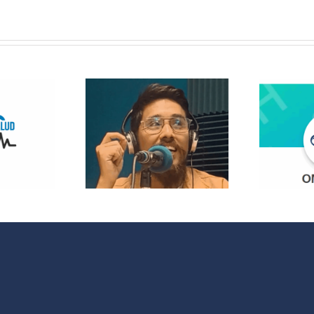
 Radio
lanza
opolitas:
 nuevo
¿Quieres
acio que
participar en
 cultura y
OMC Radio?
 sociales
 España y
noamérica