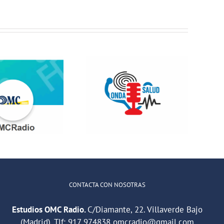
Jóvenes del
ONDA SALUD:
QuedaT hacen
Hablamos
radio hablando
sobre hábitos
de deportes,
saludables en
música y
la educación
relaciones
CONTACTA CON NOSOTRAS
Estudios OMC Radio.
C/Diamante, 22. Villaverde Bajo
(Madrid). Tlf:
917 974838
omcradio@gmail.com