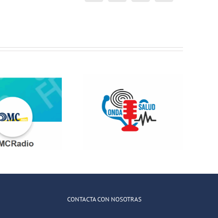
electrónico
Jóvenes del
ONDA SALUD:
QuedaT hacen
Hablamos
radio hablando
sobre hábitos
de deportes,
saludables en
música y
la educación
relaciones
CONTACTA CON NOSOTRAS