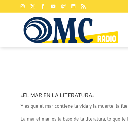
Saltar
Instagram
X
Facebook
YouTube
Twitch
LinkedIn
Rss
al
contenido
«EL MAR EN LA LITERATURA»
Y es que el mar contiene la vida y la muerte, la fu
La mar el mar, es la base de la literatura, lo que l