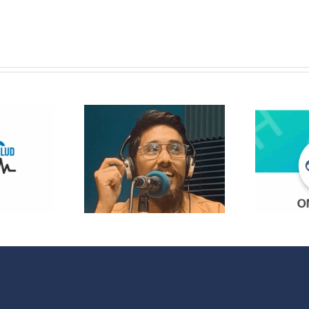
 Radio
lanza
opolitas:
 nuevo
¿Quieres
acio que
participar en
 cultura y
OMC Radio?
 sociales
 España y
noamérica