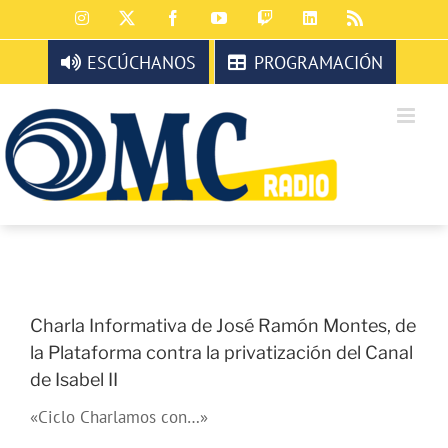
Saltar
Instagram
X
Facebook
YouTube
Twitch
LinkedIn
Rss
al
contenido
ESCÚCHANOS
PROGRAMACIÓN
Charla Informativa de José Ramón Montes, de
la Plataforma contra la privatización del Canal
de Isabel II
«Ciclo Charlamos con…»