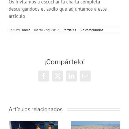
Os invitamos a escuchar la charla completa
descargándoos el audio que adjuntamos a este
artículo
Por
OMC Radio
|
marzo 2nd, 2012
|
Parciales
|
Sin comentarios
¡Compártelo!
Facebook
X
LinkedIn
Correo
electrónico
Artículos relacionados
s
Cursos