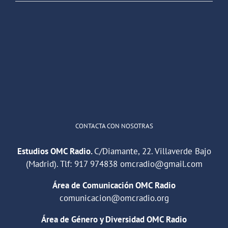
OMC Radio
@omc_radio
·
26 Feb
He publicado un episodio en
@ivoox
:
"Cuña de radio del IES Villaverde
#podcast
1
2
Twitter
Cargar más
CONTACTA CON NOSOTRAS
Estudios OMC Radio.
C/Diamante, 22. Villaverde Bajo
(Madrid). Tlf:
917 974838
omcradio@gmail.com
Área de Comunicación OMC Radio
comunicacion@omcradio.org
Área de Género y Diversidad OMC Radio