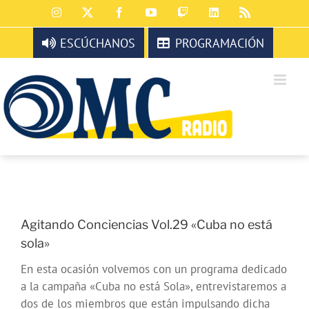
Saltar
Instagram
X
Facebook
YouTube
Twitch
LinkedIn
Rss
al
contenido
ESCÚCHANOS
PROGRAMACIÓN
Agitando Conciencias Vol.29 «Cuba no está
sola»
En esta ocasión volvemos con un programa dedicado
a la campaña «Cuba no está Sola», entrevistaremos a
dos de los miembros que están impulsando dicha