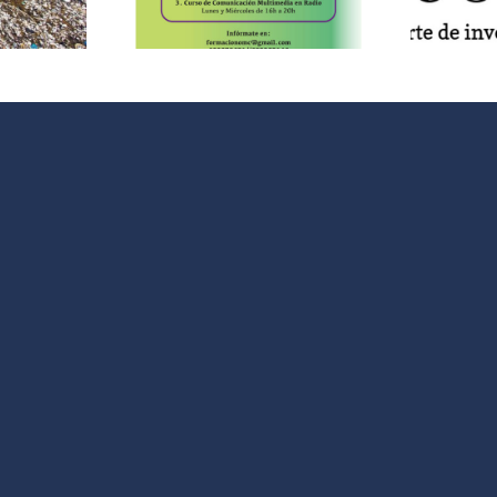
mpaña
vecinal contra
imavera
los recortes
#
en 2018”