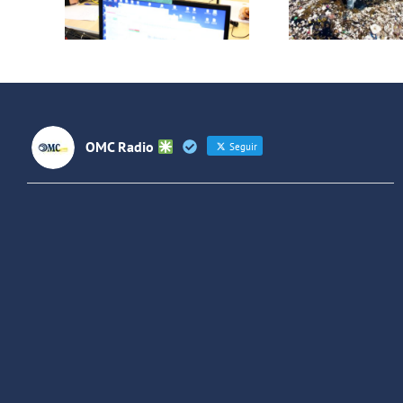
Plástico
ca
s
#ConAcciónJoven
“Pr
ros
Jov
OMC Radio
Seguir
OMC Radio
@omc_radio
·
26 Feb
He publicado un episodio en
@ivoox
:
"Cuña de radio del IES Villaverde
#podcast
1
2
Twitter
Cargar más