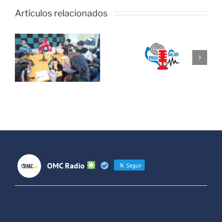
OMC Radio
lanza
Artículos relacionados
l
Cosmopolita
Onda Salud:
un nuevo
o
No es difícil
espacio que
e
comunicarse
unirá cultura
con un
y temas
adolescente
sociales
entre
España y
Latinoaméri
OMC Radio
Seguir
OMC Radio
@omc_radio
·
26 Feb
He publicado un episodio en
@ivoox
: