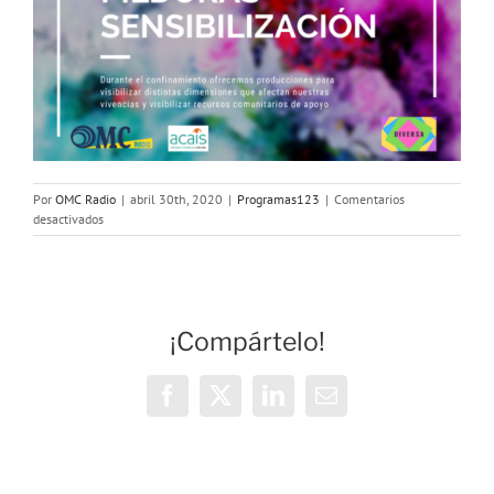
Por
OMC Radio
|
abril 30th, 2020
|
Programas123
|
Comentarios
en
desactivados
#Diversa:
Salud
durante
el
confinamiento
¡Compártelo!
Facebook
X
LinkedIn
Correo
electrónico