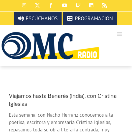
Saltar
Instagram
X
Facebook
YouTube
Twitch
LinkedIn
Rss
al
contenido
ESCÚCHANOS
PROGRAMACIÓN
Viajamos hasta Benarés (India), con Cristina
Iglesias
Esta semana, con Nacho Herranz conocemos a la
poetisa, escritora y empresaria Cristina Iglesias,
repasamos toda su obra literaria centrada, muy