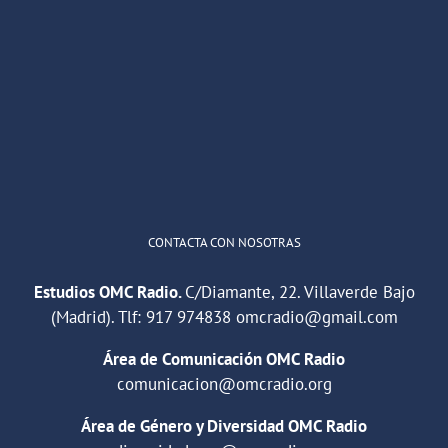
OMC Radio
@omc_radio
·
26 Feb
He publicado un episodio en
@ivoox
:
"Cuña de radio del IES Villaverde
#podcast
1
2
Twitter
Cargar más
CONTACTA CON NOSOTRAS
Estudios OMC Radio.
C/Diamante, 22. Villaverde Bajo
(Madrid). Tlf:
917 974838
omcradio@gmail.com
Área de Comunicación OMC Radio
comunicacion@omcradio.org
Área de Género y Diversidad OMC Radio