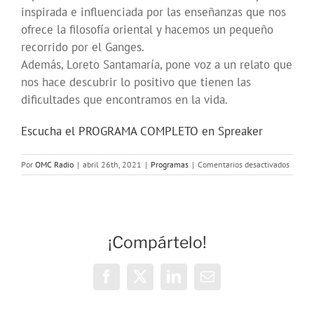
inspirada e influenciada por las enseñanzas que nos
ofrece la filosofía oriental y hacemos un pequeño
recorrido por el Ganges.
Además, Loreto Santamaría, pone voz a un relato que
nos hace descubrir lo positivo que tienen las
dificultades que encontramos en la vida.
Escucha el PROGRAMA COMPLETO en Spreaker
en
Por
OMC Radio
|
abril 26th, 2021
|
Programas
|
Comentarios desactivados
Viajam
hasta
Benaré
(India),
con
¡Compártelo!
Cristin
Iglesia
Facebook
X
LinkedIn
Correo
electrónico