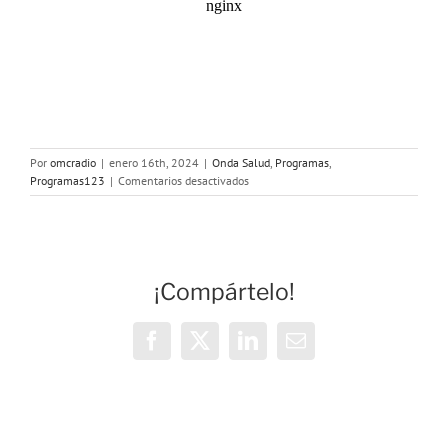
Por
omcradio
|
enero 16th, 2024
|
Onda Salud
,
Programas
,
en
Programas123
|
Comentarios desactivados
OndaSalud:
Buenos
Propósitos
para
2024
¡Compártelo!
Facebook
X
LinkedIn
Correo
electrónico