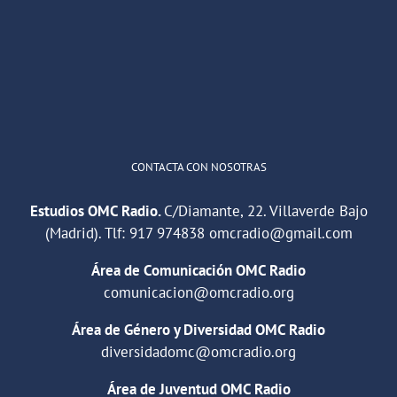
He publicado un episodio en
@ivoox
:
"Cuña de radio del IES Villaverde
#podcast
1
2
Twitter
Cargar más
CONTACTA CON NOSOTRAS
Estudios OMC Radio.
C/Diamante, 22. Villaverde Bajo
(Madrid). Tlf:
917 974838
omcradio@gmail.com
Área de Comunicación OMC Radio
comunicacion@omcradio.org
Área de Género y Diversidad OMC Radio
diversidadomc@omcradio.org
Área de Juventud OMC Radio