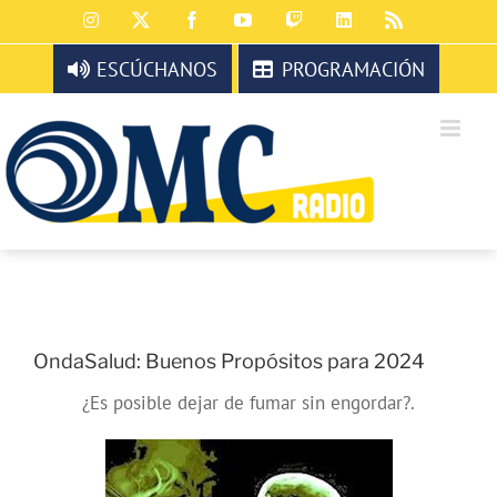
Saltar
Instagram
X
Facebook
YouTube
Twitch
LinkedIn
Rss
al
contenido
ESCÚCHANOS
PROGRAMACIÓN
OndaSalud: Buenos Propósitos para 2024
¿Es posible dejar de fumar sin engordar?.