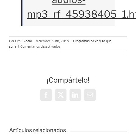
mp3_rf_45938405_1.h
Por
OMC Radio
|
diciembre 30th, 2019
|
Programas
,
Sexo y lo que
en
surja
|
Comentarios desactivados
Programa
80:
últimas
preguntas
y
¡Compártelo!
respuestas
del
año
Facebook
X
LinkedIn
Correo
electrónico
o
Artículos relacionados