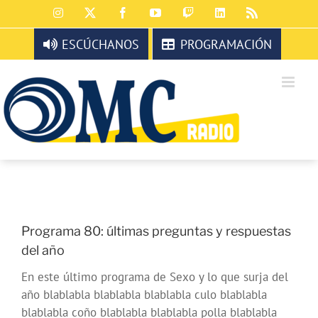
Saltar
Instagram
X
Facebook
YouTube
Twitch
LinkedIn
Rss
al
contenido
ESCÚCHANOS
PROGRAMACIÓN
Programa 80: últimas preguntas y respuestas
del año
En este último programa de Sexo y lo que surja del
año blablabla blablabla blablabla culo blablabla
blablabla coño blablabla blablabla polla blablabla