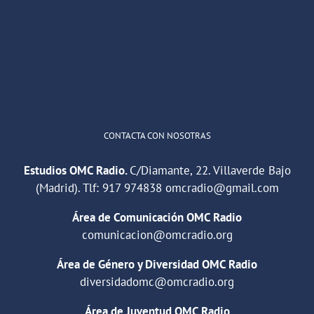
He publicado un episodio en
@ivoox
:
"Cuña de radio del IES Villaverde
#podcast
1
2
Twitter
Cargar más
CONTACTA CON NOSOTRAS
Estudios OMC Radio.
C/Diamante, 22. Villaverde Bajo
(Madrid). Tlf:
917 974838
omcradio@gmail.com
Área de Comunicación OMC Radio
comunicacion@omcradio.org
Área de Género y Diversidad OMC Radio
diversidadomc@omcradio.org
Área de Juventud OMC Radio