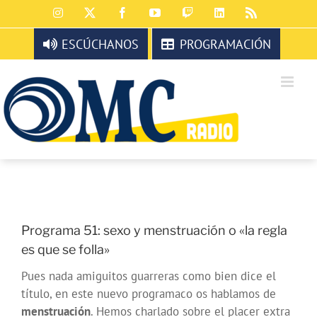
Saltar
Instagram
X
Facebook
YouTube
Twitch
LinkedIn
Rss
al
contenido
ESCÚCHANOS
PROGRAMACIÓN
Programa 51: sexo y menstruación o «la regla
es que se folla»
Pues nada amiguitos guarreras como bien dice el
título, en este nuevo programaco os hablamos de
menstruación
. Hemos charlado sobre el placer extra