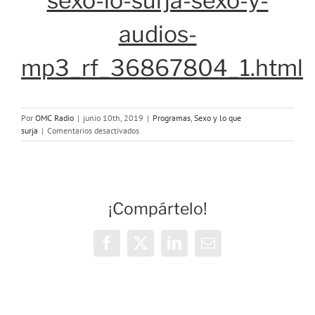
sexo-lo-surja-sexo-y-
audios-
mp3_rf_36867804_1.html
Por
OMC Radio
|
junio 10th, 2019
|
Programas
,
Sexo y lo que
en
surja
|
Comentarios desactivados
Programa
51:
sexo
y
menstruación
¡Compártelo!
o
«la
regla
es
Facebook
X
LinkedIn
Correo
que
electrónico
se
folla»