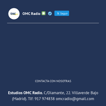
OMC Radio
Seguir
OMC Radio
@omc_radio
·
26 Feb
He publicado un episodio en
@ivoox
:
"Cuña de radio del IES Villaverde
#podcast
1
2
Twitter
Cargar más
CONTACTA CON NOSOTRAS
Estudios OMC Radio.
C/Diamante, 22. Villaverde Bajo
(Madrid). Tlf:
917 974838
omcradio@gmail.com