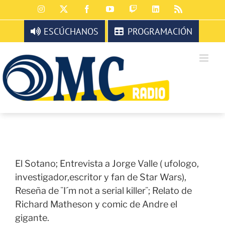
Saltar
Instagram
X
Facebook
YouTube
Twitch
LinkedIn
Rss
al
contenido
ESCÚCHANOS
PROGRAMACIÓN
El Sotano; Entrevista a Jorge Valle ( ufologo,
investigador,escritor y fan de Star Wars),
Reseña de ¨I´m not a serial killer¨; Relato de
Richard Matheson y comic de Andre el
gigante.