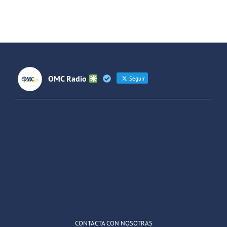
entre
España y
Latinoaméri
OMC Radio
Seguir
OMC Radio
@omc_radio
·
26 Feb
He publicado un episodio en
@ivoox
:
"Cuña de radio del IES Villaverde
#podcast
1
2
Twitter
Cargar más
CONTACTA CON NOSOTRAS