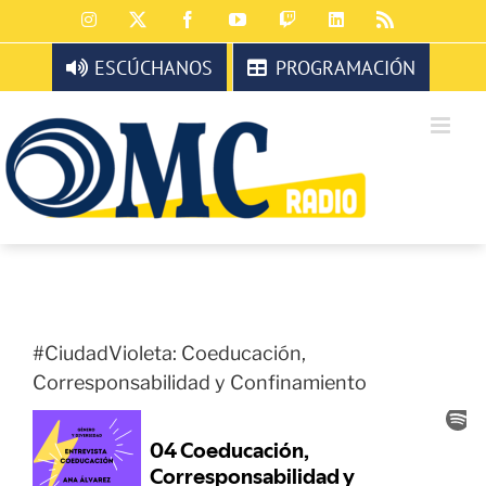
Saltar
Instagram
X
Facebook
YouTube
Twitch
LinkedIn
Rss
al
contenido
ESCÚCHANOS
PROGRAMACIÓN
#CiudadVioleta: Coeducación,
Corresponsabilidad y Confinamiento