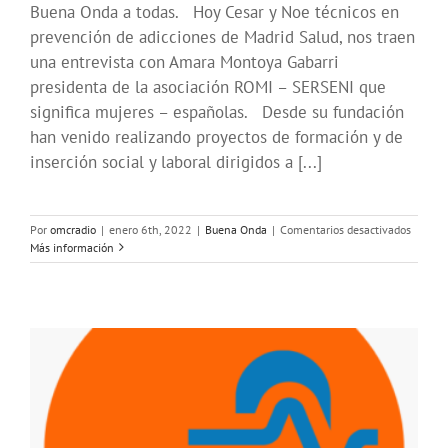
Buena Onda a todas. Hoy Cesar y Noe técnicos en
prevención de adicciones de Madrid Salud, nos traen
una entrevista con Amara Montoya Gabarri
presidenta de la asociación ROMI – SERSENI que
significa mujeres – españolas. Desde su fundación
han venido realizando proyectos de formación y de
inserción social y laboral dirigidos a [...]
en
Por
omcradio
|
enero 6th, 2022
|
Buena Onda
|
Comentarios desactivados
Entrevi
Más información
a
Amara.
Preside
de
la
asociac
ROMI-
SERSEN