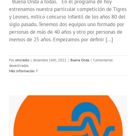
Buena Onda a todas. En el programa de hoy
estrenamos nuestra particular competición de Tigres
y Leones, mítico concurso infantil de los años 80 del
siglo pasado. Tenemos dos equipos uno formado por
personas de más de 40 años y otro por personas de
memos de 25 años. Empezamos por definir [...]
Por
omcradio
|
diciembre 16th, 2021
|
Buena Onda
|
Comentarios
en
desactivados
Nos
Más información
echamos
unas
risas
debatiendo
sobre
RRSS