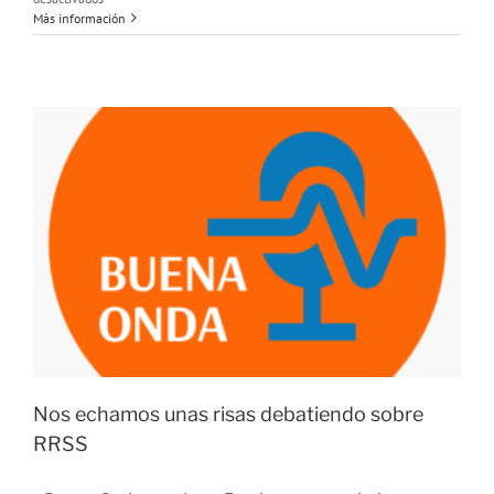
Entrevista
Más información
a
Ana.
Estudiante
de
Trabajo
Social
y
voluntaria
de
IAMS
Nos echamos unas risas debatiendo sobre
RRSS