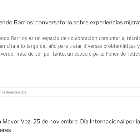
barrios,
derribando
fronteras
endo Barrios: conversatorio sobre experiencias migra
ndo Barrios es un espacio de colaboración comuntaria, técni
an cita a lo largo del año para tratar diversas problemáticas 
averde. Trata de ser por tanto, un espacio para: Poner de reliev
en
ios desactivados
Uniendo
Barrios:
conversatorio
sobre
experiencias
 Mayor Voz: 25 de noviembre, Día Internacional por la 
migratorias
eres