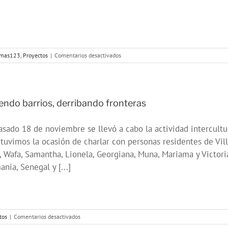
en
amas123
,
Proyectos
|
Comentarios desactivados
Con
Mayor
Voz
28
de
endo barrios, derribando fronteras
noviembre
2022
asado 18 de noviembre se llevó a cabo la actividad intercultur
tuvimos la ocasión de charlar con personas residentes de Vill
 Wafa, Samantha, Lionela, Georgiana, Muna, Mariama y Victori
nia, Senegal y [...]
en
tos
|
Comentarios desactivados
Uniendo