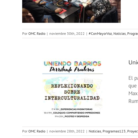
royectos
Por
OMC Radio
|
noviembre 30th, 2022
|
#ConMayorVoz
,
Noticias
,
Progr
Uni
El p
que 
Max,
ras
Ruma
Por
OMC Radio
|
noviembre 28th, 2022
|
Noticias
,
Programas123
,
Proyec