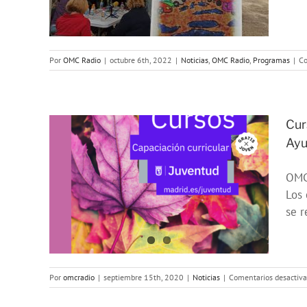
Por
OMC Radio
|
octubre 6th, 2022
|
Noticias
,
OMC Radio
,
Programas
|
Co
Cur
Ayu
ñas
OMC 
Los 
 de
se r
drid
Por
omcradio
|
septiembre 15th, 2020
|
Noticias
|
Comentarios desactiv