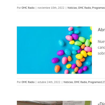
Por
OMC Radio
|
noviembre 10th, 2022
|
Noticias
,
OMC Radio
,
Programas
Abr
Nuev
canc
sobr
3
Por
OMC Radio
|
octubre 24th, 2022
|
Noticias
,
OMC Radio
,
Programas12
«Di