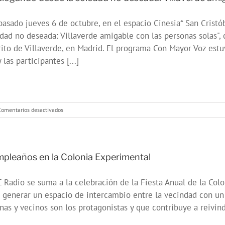
pasado jueves 6 de octubre, en el espacio Cinesia* San Cristó
dad no deseada: Villaverde amigable con las personas solas", 
rito de Villaverde, en Madrid. El programa Con Mayor Voz es
y las participantes [...]
en
Comentarios desactivados
«Dialogando
desde
la
soledad
no
pleaños en la Colonia Experimental
deseada:
Villaverde
Radio se suma a la celebración de la Fiesta Anual de la Col
amigable
con
 generar un espacio de intercambio entre la vecindad con un 
las
nas y vecinos son los protagonistas y que contribuye a reivindic
personas
solas.