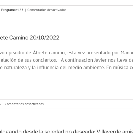
las
mujeres
en
,
Programas123
|
Comentarios desactivados
Foro
22
«Juventud
comprometida
con
ete Camino 20/10/2022
la
salud
o episodio de 'Ábrete camino', esta vez presentado por Manue
mental»
elación de sus conciertos. A continuación Javier nos lleva de 
e naturaleza y la influencia del medio ambiente. En música c
en
3
|
Comentarios desactivados
Abrete
Camino
20/10/2022
alogando desde la soledad no deseada: Villaverde amig