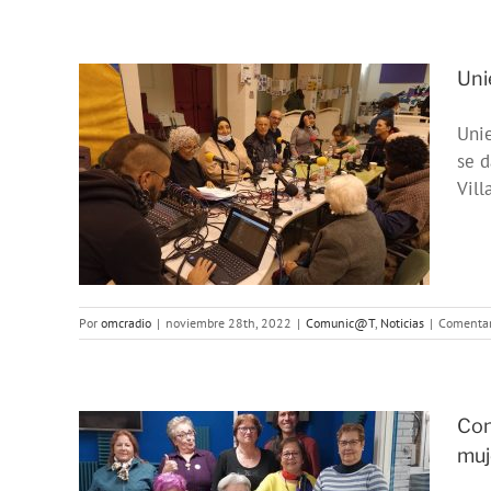
Uni
Unie
:
se d
re
Vill
orias
Por
omcradio
|
noviembre 28th, 2022
|
Comunic@T
,
Noticias
|
Comentar
Con
muj
 de