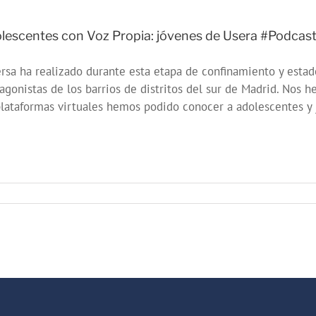
radio
gratuitos
–
lescentes con Voz Propia: jóvenes de Usera #Podca
Campañas
#veranojoven
rsa ha realizado durante esta etapa de confinamiento y esta
y
#otoñojoven
agonistas de los barrios de distritos del sur de Madrid. Nos 
2020
lataformas virtuales hemos podido conocer a adolescentes y jó
de
Juventud
–
Ayuntamiento
de
Madrid
en
dolescentes
on
oz
ropia:
óvenes
e
sera
Podcastdesdecasa