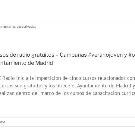
en
mentarios desactivados
Cumpleaños
en
la
Colonia
Experimental
sos de radio gratuitos – Campañas #veranojoven y #
ntamiento de Madrid
Radio inicia la impartición de cinco cursos relacionados con 
cursos son gratuitos y los ofrece el Ayuntamiento de Madrid y
ealizan dentro del marco de los cursos de capacitación curricula
en
ados
Cursos
de