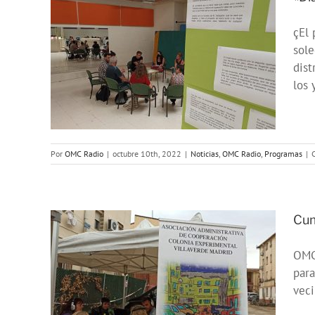
çEl 
 la
sole
a:
dist
 con
los 
s.
Por
OMC Radio
|
octubre 10th, 2022
|
Noticias
,
OMC Radio
,
Programas
|
Cum
OMC 
para
a
veci
tal