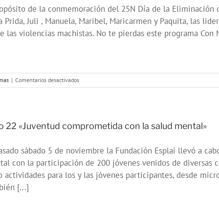
opósito de la conmemoración del 25N Día de la Eliminación de
a Prida, Juli , Manuela, Maribel, Maricarmen y Paquita, las l
e las violencias machistas. No te pierdas este programa Con Ma
en
mas
|
Comentarios desactivados
Con
Mayor
Voz:
25
de
o 22 «Juventud comprometida con la salud mental»
noviembre,
Día
asado sábado 5 de noviembre la Fundación Esplai llevó a ca
Internacional
por
al con la participación de 200 jóvenes venidos de diversas
la
 actividades para los y las jóvenes participantes, desde micr
eliminación
de
ién [...]
las
violencias
hacia