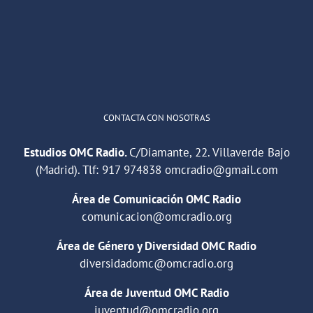
"Cuña de radio del IES Villaverde
#podcast
1
2
Twitter
Cargar más
CONTACTA CON NOSOTRAS
Estudios OMC Radio.
C/Diamante, 22. Villaverde Bajo
(Madrid). Tlf:
917 974838
omcradio@gmail.com
Área de Comunicación OMC Radio
comunicacion@omcradio.org
Área de Género y Diversidad OMC Radio
diversidadomc@omcradio.org
Área de Juventud OMC Radio
juventud@omcradio.org