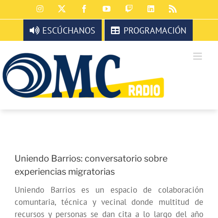
Saltar
Instagram
X
Facebook
YouTube
Twitch
LinkedIn
Rss
al
contenido
ESCÚCHANOS
PROGRAMACIÓN
Uniendo Barrios: conversatorio sobre
experiencias migratorias
Uniendo Barrios es un espacio de colaboración
comuntaria, técnica y vecinal donde multitud de
recursos y personas se dan cita a lo largo del año