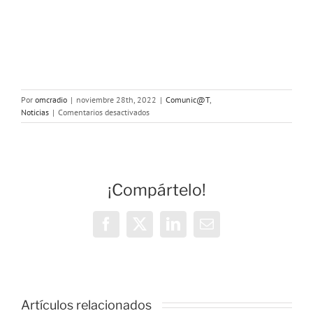
Por
omcradio
|
noviembre 28th, 2022
|
Comunic@T
,
en
Noticias
|
Comentarios desactivados
Uniendo
Barrios:
conversatorio
sobre
experiencias
¡Compártelo!
migratorias
Facebook
X
LinkedIn
Correo
electrónico
Artículos relacionados