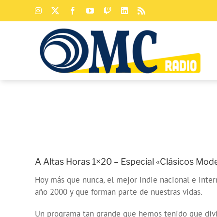
Saltar
Instagram
X
Facebook
YouTube
Twitch
LinkedIn
Rss
al
contenido
A Altas Horas 1×20 – Especial «Clásicos Mod
Hoy más que nunca, el mejor indie nacional e inter
año 2000 y que forman parte de nuestras vidas.
Un programa tan grande que hemos tenido que dividi