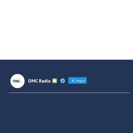
de
Altas
A
Horas
Al
2X17:
Ho
Russian
2X
Red
2
y
y
Smashing
Es
Pumpkins
2
OMC Radio
Seguir
OMC Radio
@omc_radio
·
26 Feb
He publicado un episodio en
@ivoox
:
"Cuña de radio del IES Villaverde
#podcast
1
2
Twitter