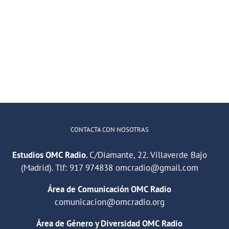
Altas
Horas
A
2×11
Altas
–
Horas
Cut
2×12
Copy
y
Suede
CONTACTA CON NOSOTRAS
Estudios OMC Radio.
C/Diamante, 22. Villaverde Bajo
(Madrid). Tlf:
917 974838
omcradio@gmail.com
Área de Comunicación OMC Radio
comunicacion@omcradio.org
Área de Género y Diversidad OMC Radio