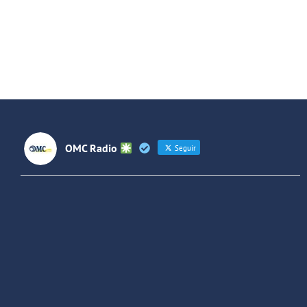
A
2X17:
Al
Russian
H
Red
2
y
Smashing
Pumpkins
OMC Radio
Seguir
OMC Radio
@omc_radio
·
26 Feb
He publicado un episodio en
@ivoox
:
"Cuña de radio del IES Villaverde
#podcast
1
2
Twitter
Cargar más