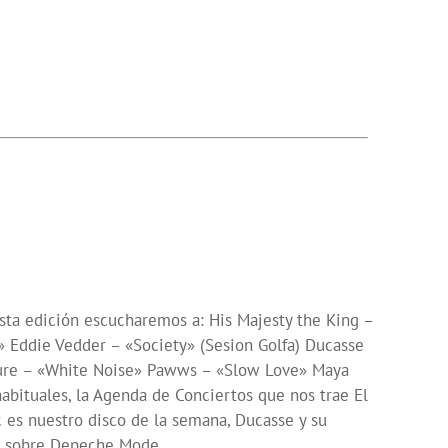
esta edición escucharemos a: His Majesty the King –
a» Eddie Vedder – «Society» (Sesion Golfa) Ducasse
sure – «White Noise» Pawws – «Slow Love» Maya
bituales, la Agenda de Conciertos que nos trae El
c es nuestro disco de la semana, Ducasse y su
do sobre Depeche Mode.