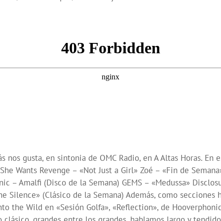
ás nos gusta, en sintonia de OMC Radio, en A Altas Horas. En 
da) She Wants Revenge – «Not Just a Girl» Zoé – «Fin de Seman
onic – Amalfi (Disco de la Semana) GEMS – «Medussa» Disclo
e Silence» (Clásico de la Semana) Además, como secciones ha
Into the Wild en «Sesión Golfa», «Reflection», de Hooverphoni
o clásico, grandes entre los grandes, hablamos largo y tendi