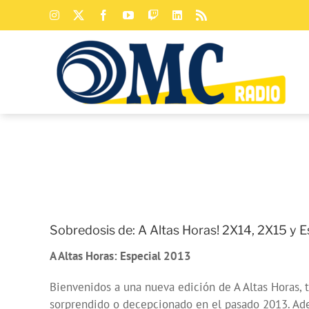
Saltar
Instagram
X
Facebook
YouTube
Twitch
LinkedIn
Rss
al
contenido
Sobredosis de: A Altas Horas! 2X14, 2X15 y E
A Altas Horas: Especial 2013
Bienvenidos a una nueva edición de A Altas Horas, 
sorprendido o decepcionado en el pasado 2013. Ade