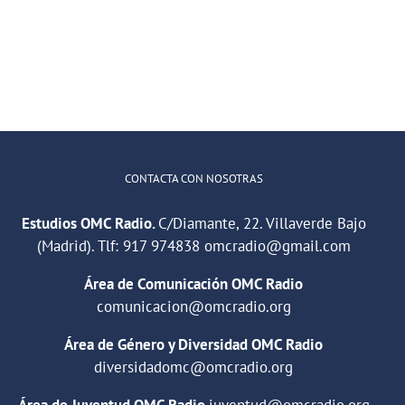
2×11
–
–
Arcade
Cut
Fire
Copy
y
y
La
Suede
Habitación
Roja
CONTACTA CON NOSOTRAS
Estudios OMC Radio.
C/Diamante, 22. Villaverde Bajo
(Madrid). Tlf:
917 974838
omcradio@gmail.com
Área de Comunicación OMC Radio
comunicacion@omcradio.org
Área de Género y Diversidad OMC Radio
diversidadomc@omcradio.org