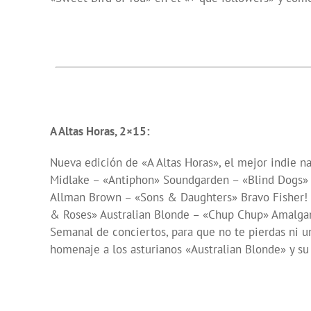
A Altas Horas, 2×15:
Nueva edición de «A Altas Horas», el mejor indie n
Midlake – «Antiphon» Soundgarden – «Blind Dogs» 
Allman Brown – «Sons & Daughters» Bravo Fisher!
& Roses» Australian Blonde – «Chup Chup» Amalgama 
Semanal de conciertos, para que no te pierdas ni un
homenaje a los asturianos «Australian Blonde» y s