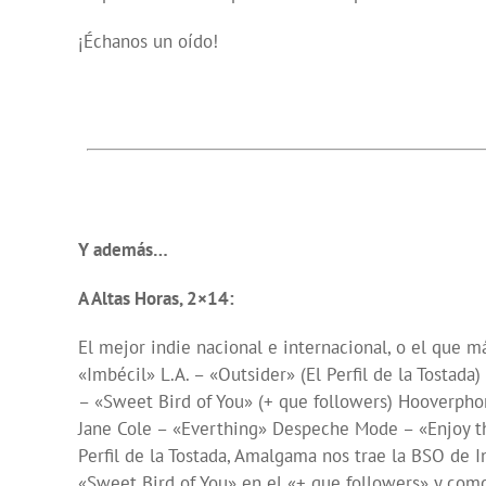
¡Échanos un oído!
Y además…
A Altas Horas, 2×14:
El mejor indie nacional e internacional, o el que m
«Imbécil» L.A. – «Outsider» (El Perfil de la Tosta
– «Sweet Bird of You» (+ que followers) Hooverph
Jane Cole – «Everthing» Despeche Mode – «Enjoy th
Perfil de la Tostada, Amalgama nos trae la BSO de 
«Sweet Bird of You» en el «+ que followers» y com