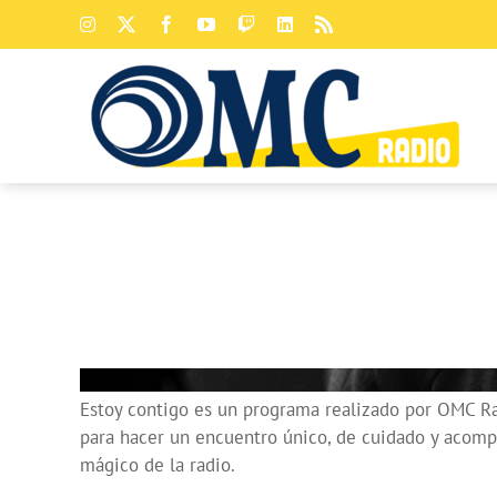
Saltar
Instagram
X
Facebook
YouTube
Twitch
LinkedIn
Rss
al
contenido
Estoy contigo es un programa realizado por OMC Rad
para hacer un encuentro único, de cuidado y acomp
mágico de la radio.