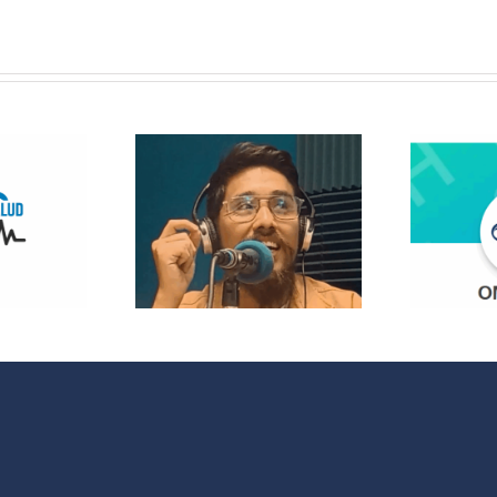
 Radio
lanza
opolitas:
 nuevo
¿Quieres
acio que
participar en
 cultura y
OMC Radio?
 sociales
 España y
noamérica