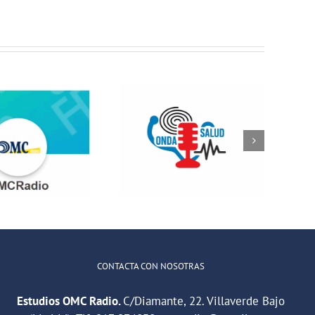
ONDA SALUD:
Hablamos
sobre hábitos
saludables en
la educación
CONTACTA CON NOSOTRAS
Estudios OMC Radio.
C/Diamante, 22. Villaverde Bajo