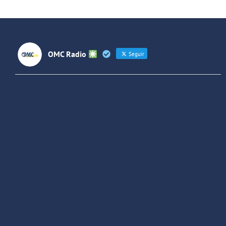
Villaverde
OMC Radio
Seguir
OMC Radio
@omc_radio
·
26 Feb
He publicado un episodio en
@ivoox
:
"Cuña de radio del IES Villaverde
#podcast
1
2
Twitter
Cargar más