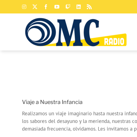
Saltar
Instagram
X
Facebook
YouTube
Twitch
LinkedIn
Rss
al
contenido
Viaje a Nuestra Infancia
Realizamos un viaje imaginario hasta nuestra infanc
los sabores del desayuno y la merienda, nuestras c
demasiada frecuencia, olvidamos. Les invitamos a p