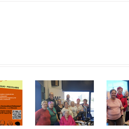
 Mayor
Con Mayor
Recibimos
Voz:
s actores
Pornografía y
«Usera»
Salud Mental