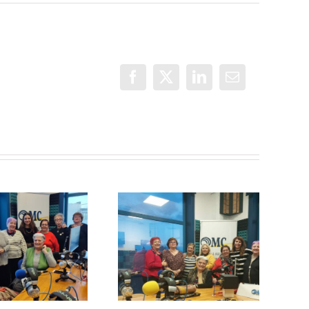
Facebook
X
LinkedIn
Correo
electrónico
Un objetivo
común: la
Con Mayor
vuelta de
Voz: El Adiós
vacaciones de
las Lideresas
de Villaverde