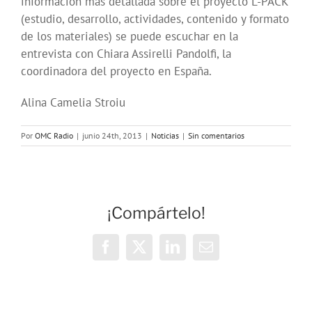
información más detallada sobre el proyecto L-PACK
(estudio, desarrollo, actividades, contenido y formato
de los materiales) se puede escuchar en la
entrevista con Chiara Assirelli Pandolfi, la
coordinadora del proyecto en España.
Alina Camelia Stroiu
Por
OMC Radio
|
junio 24th, 2013
|
Noticias
|
Sin comentarios
¡Compártelo!
Facebook
X
LinkedIn
Correo
electrónico
Vivencias y