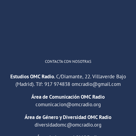
He publicado un episodio en
@ivoox
:
"Cuña de radio del IES Villaverde
#podcast
1
2
Twitter
Cargar más
CONTACTA CON NOSOTRAS
Estudios OMC Radio.
C/Diamante, 22. Villaverde Bajo
(Madrid). Tlf:
917 974838
omcradio@gmail.com
Área de Comunicación OMC Radio
comunicacion@omcradio.org
Área de Género y Diversidad OMC Radio
diversidadomc@omcradio.org