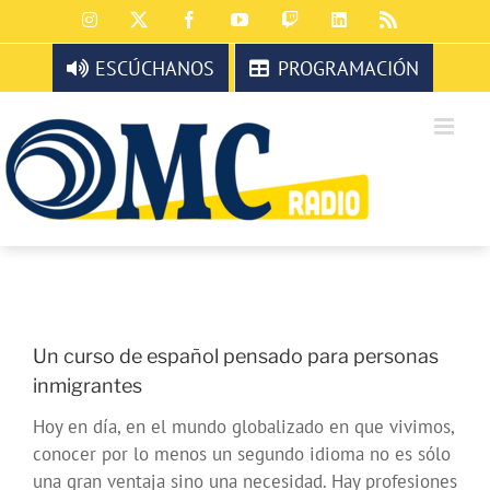
Saltar
Instagram
X
Facebook
YouTube
Twitch
LinkedIn
Rss
al
contenido
ESCÚCHANOS
PROGRAMACIÓN
Un curso de español pensado para personas
inmigrantes
Hoy en día, en el mundo globalizado en que vivimos,
conocer por lo menos un segundo idioma no es sólo
una gran ventaja sino una necesidad. Hay profesiones