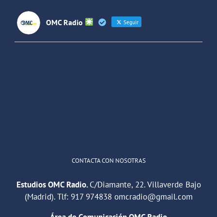
OMC Radio
Seguir
OMC Radio
@omc_radio
·
26 Feb
He publicado un episodio en
@ivoox
:
"Cuña de radio del IES Villaverde
#podcast
1
2
Twitter
Cargar más
CONTACTA CON NOSOTRAS
Estudios OMC Radio.
C/Diamante, 22. Villaverde Bajo
(Madrid). Tlf:
917 974838
omcradio@gmail.com
Área de Comunicación OMC Radio