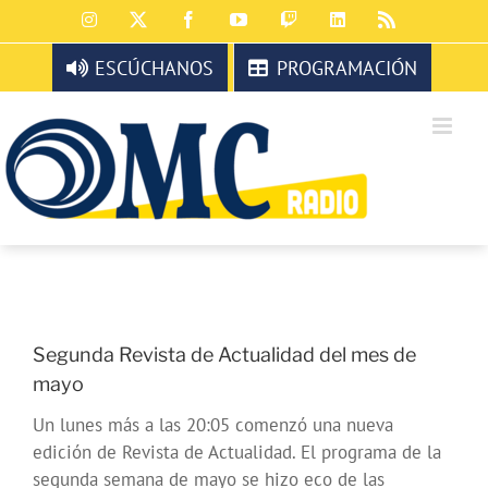
Saltar
Instagram
X
Facebook
YouTube
Twitch
LinkedIn
Rss
al
contenido
ESCÚCHANOS
PROGRAMACIÓN
Segunda Revista de Actualidad del mes de
mayo
Un lunes más a las 20:05 comenzó una nueva
edición de Revista de Actualidad. El programa de la
segunda semana de mayo se hizo eco de las