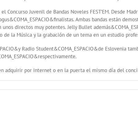
 en el Concurso Juvenil de Bandas Noveles FEST’EM. Desde M
s&COMA_ESPACIO&finalistas. Ambas bandas están demostran
con unos directos muy potentes. Jelly Bullet además&COMA_E
 de la Música y la grabación de un tema en un estudio profe
O&y Radio Student&COMA_ESPACIO&de Eslovenia también p
n&COMA_ESPACIO&respectivamente.
n adquirir por internet o en la puerta el mismo día del conci