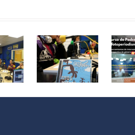
Curso de
Podcast y
le papas
Fotoperiodismo
ersa con
como
grupo de
herramientas
 La Jara
de
Intervención
V
Social