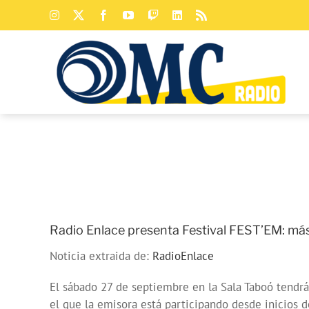
Saltar
Instagram
X
Facebook
YouTube
Twitch
LinkedIn
Rss
al
contenido
Radio Enlace presenta Festival FEST’EM: más
Noticia extraida de:
RadioEnlace
El sábado 27 de septiembre en la Sala Taboó tendr
el que la emisora está participando desde inicios d