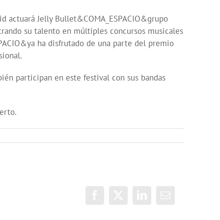
adrid actuará Jelly Bullet&COMA_ESPACIO&grupo
do su talento en múltiples concursos musicales
SPACIO&ya ha disfrutado de una parte del premio
sional.
articipan en este festival con sus bandas
erto.
Facebook
X
LinkedIn
Correo
electrónico