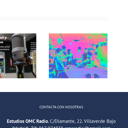
Incorradio,
taller de
Recuerdos de
comunicación
San Cris desde
para jóvenes
CINESIA
del barrio de
illaverde Alto
CONTACTA CON NOSOTRAS
Estudios OMC Radio.
C/Diamante, 22. Villaverde Bajo