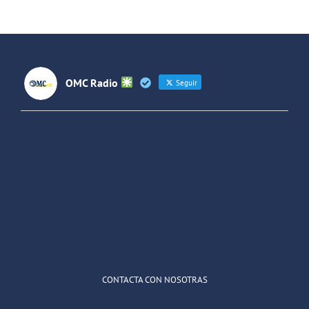
Forjando
Futuros
(Colombia)
OMC Radio
Seguir
OMC Radio
@omc_radio
·
26 Feb
He publicado un episodio en
@ivoox
:
"Cuña de radio del IES Villaverde
#podcast
1
2
Twitter
Cargar más
CONTACTA CON NOSOTRAS