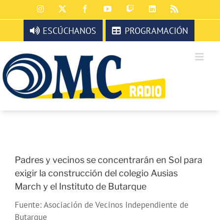
Saltar
Instagram
X
Facebook
YouTube
Twitch
LinkedIn
Rss
al
contenido
ESCÚCHANOS
PROGRAMACIÓN
Padres y vecinos se concentrarán en Sol para
exigir la construcción del colegio Ausias
March y el Instituto de Butarque
Fuente: Asociación de Vecinos Independiente de
Butarque