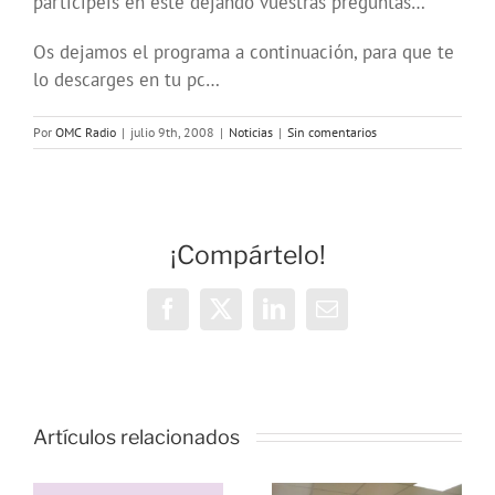
participéis en éste dejándo vuestras preguntas…
Os dejamos el programa a continuación, para que te
lo descarges en tu pc…
Por
OMC Radio
|
julio 9th, 2008
|
Noticias
|
Sin comentarios
¡Compártelo!
Facebook
X
LinkedIn
Correo
electrónico
Vivencias y
estrategias
Artículos relacionados
de
resiliencia