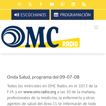
Saltar
Instagram
X
Facebook
YouTube
Twitch
LinkedIn
Rss
al
contenido
ESCÚCHANOS
PROGRAMACIÓN
Onda Salud, programa del 09-07-08
Todos los miércoles en OMC Radio, en el 107.3 de la
F.M. y en
www.omcradio.org
a las 10 de la mañana,
profesionales de la medicina, la enfermería y otros
agentes de salud del Área 11 te informarán de todo