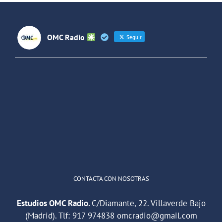
(Colombia)
OMC Radio
Seguir
OMC Radio
@omc_radio
·
26 Feb
He publicado un episodio en
@ivoox
:
"Cuña de radio del IES Villaverde
#podcast
1
2
Twitter
Cargar más
CONTACTA CON NOSOTRAS
Estudios OMC Radio.
C/Diamante, 22. Villaverde Bajo
(Madrid). Tlf:
917 974838
omcradio@gmail.com