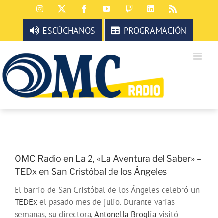
Saltar
Instagram
X
Facebook
YouTube
Twitch
LinkedIn
Rss
al
contenido
ESCÚCHANOS
PROGRAMACIÓN
OMC Radio en La 2, «La Aventura del Saber» –
TEDx en San Cristóbal de los Ángeles
El barrio de San Cristóbal de los Ángeles celebró un
TEDEx
el pasado mes de julio. Durante varias
semanas, su directora,
Antonella Broglia
visitó