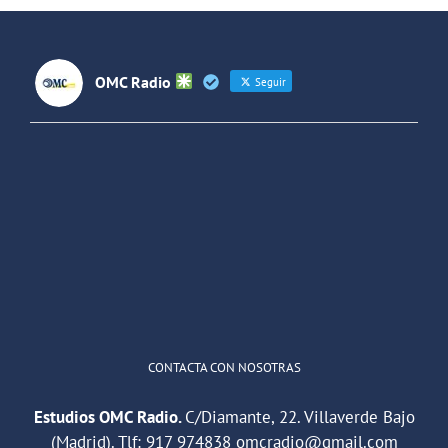
Futuros
(Colombia)
OMC Radio
Seguir
OMC Radio
@omc_radio
·
26 Feb
He publicado un episodio en
@ivoox
:
"Cuña de radio del IES Villaverde
#podcast
1
2
Twitter
Cargar más
CONTACTA CON NOSOTRAS
Estudios OMC Radio.
C/Diamante, 22. Villaverde Bajo
(Madrid). Tlf:
917 974838
omcradio@gmail.com