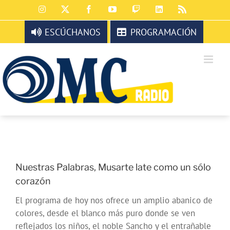
Saltar
Instagram
X
Facebook
YouTube
Twitch
LinkedIn
Rss
al
contenido
ESCÚCHANOS
PROGRAMACIÓN
Nuestras Palabras, Musarte late como un sólo
corazón
El programa de hoy nos ofrece un amplio abanico de
colores, desde el blanco más puro donde se ven
reflejados los niños, el noble Sancho y el entrañable