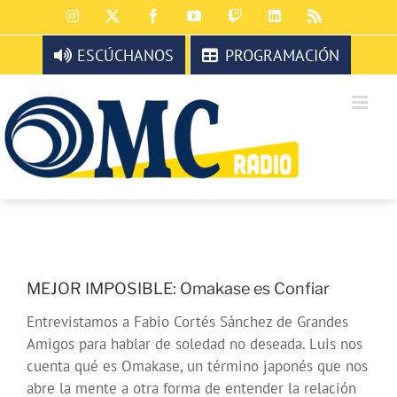
Saltar
Instagram
X
Facebook
YouTube
Twitch
LinkedIn
Rss
al
contenido
ESCÚCHANOS
PROGRAMACIÓN
MEJOR IMPOSIBLE: Omakase es Confiar
Entrevistamos a Fabio Cortés Sánchez de Grandes
Amigos para hablar de soledad no deseada. Luis nos
cuenta qué es Omakase, un término japonés que nos
abre la mente a otra forma de entender la relación