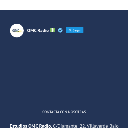
OMC Radio
Seguir
OMC Radio
@omc_radio
·
26 Feb
He publicado un episodio en
@ivoox
:
"Cuña de radio del IES Villaverde
#podcast
1
2
Twitter
Cargar más
CONTACTA CON NOSOTRAS
Estudios OMC Radio.
C/Diamante, 22. Villaverde Bajo