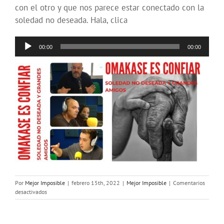
con el otro y que nos parece estar conectado con la
soledad no deseada. Hala, clica
Reproductor
00:00
00:00
de
audio
Por
Mejor Imposible
|
febrero 15th, 2022
|
Mejor Imposible
|
Comentarios
en
desactivados
MEJOR
IMPOSIBLE:
Omakase