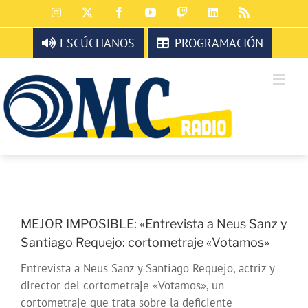
Saltar
Instagram
X
Facebook
YouTube
Twitch
LinkedIn
Rss
al
contenido
ESCÚCHANOS
PROGRAMACIÓN
MEJOR IMPOSIBLE: «Entrevista a Neus Sanz y
Santiago Requejo: cortometraje «Votamos»
Entrevista a Neus Sanz y Santiago Requejo, actriz y
director del cortometraje «Votamos», un
cortometraje que trata sobre la deficiente