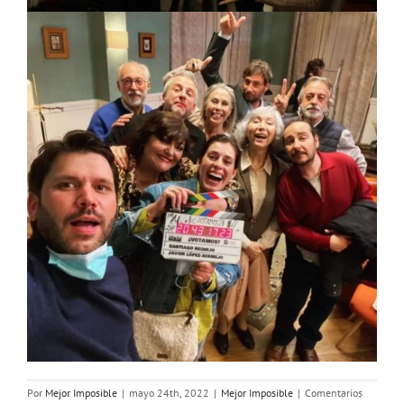
Por
Mejor Imposible
|
mayo 24th, 2022
|
Mejor Imposible
|
Comentarios