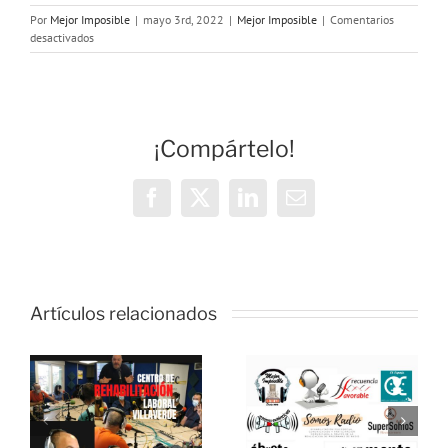
Por
Mejor Imposible
|
mayo 3rd, 2022
|
Mejor Imposible
|
Comentarios
en
desactivados
MEJOR
IMPOSIBLE:
«300
libros
y
¡Compártelo!
DOS
canciones»
Facebook
X
LinkedIn
Correo
electrónico
Artículos relacionados
MEJOR
:
IMPOSIBLE:
e
MEJOR
«Hablamos
ión
IMPOSIBLE:
con el