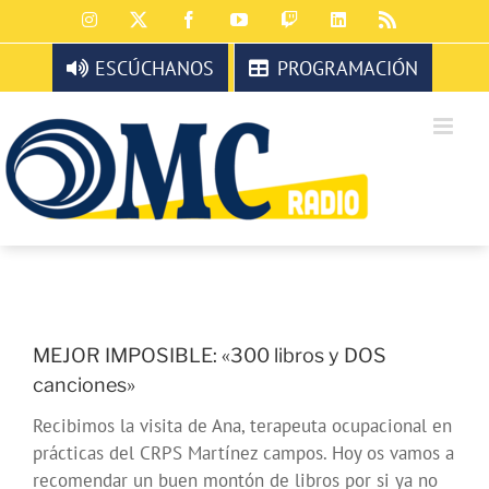
Saltar
Instagram
X
Facebook
YouTube
Twitch
LinkedIn
Rss
al
contenido
ESCÚCHANOS
PROGRAMACIÓN
MEJOR IMPOSIBLE: «300 libros y DOS
canciones»
Recibimos la visita de Ana, terapeuta ocupacional en
prácticas del CRPS Martínez campos. Hoy os vamos a
recomendar un buen montón de libros por si ya no