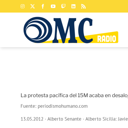
Saltar
Instagram
X
Facebook
YouTube
Twitch
LinkedIn
Rss
al
contenido
La protesta pacífica del 15M acaba en desaloj
Fuente: periodismohumano.com
13.05.2012 · Alberto Senante · Alberto Sicilia: Javi