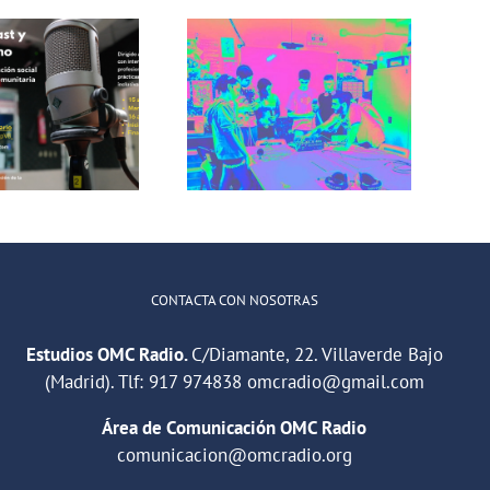
Incorradio,
taller de
Recuerdos de
comunicación
San Cris desde
para jóvenes
CINESIA
del barrio de
illaverde Alto
CONTACTA CON NOSOTRAS
Estudios OMC Radio.
C/Diamante, 22. Villaverde Bajo
(Madrid). Tlf:
917 974838
omcradio@gmail.com
Área de Comunicación OMC Radio
comunicacion@omcradio.org