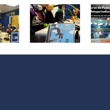
Curso de
Podcast y
le papas
Fotoperiodismo
ersa con
como
grupo de
herramientas
 La Jara
de
Intervención
V
Social