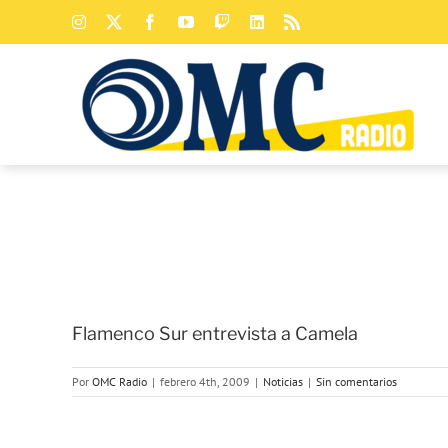
Saltar
Instagram
X
Facebook
YouTube
Twitch
LinkedIn
Rss
al
contenido
Flamenco Sur entrevista a Camela
Por
OMC Radio
|
febrero 4th, 2009
|
Noticias
|
Sin comentarios