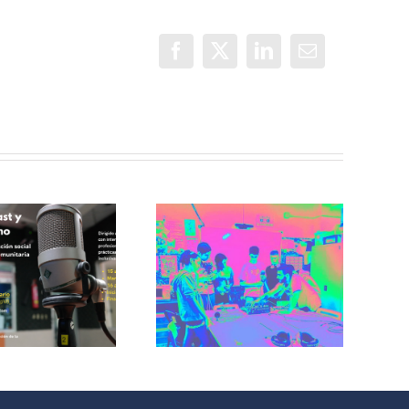
Facebook
X
LinkedIn
Correo
electrónico
Incorradio,
taller de
Recuerdos de
comunicación
San Cris desde
para jóvenes
CINESIA
del barrio de
illaverde Alto