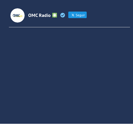
OMC Radio
Seguir
OMC Radio
@omc_radio
·
26 Feb
He publicado un episodio en
@ivoox
:
"Cuña de radio del IES Villaverde
#podcast
1
2
Twitter
Cargar más