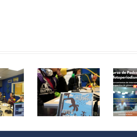
Curso de
Podcast y
le papas
Fotoperiodismo
ersa con
como
grupo de
herramientas
 La Jara
de
Intervención
V
Social