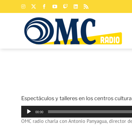
Saltar
Instagram
X
Facebook
YouTube
Twitch
LinkedIn
Rss
al
contenido
Espectáculos y talleres en los centros cultural
Reproductor
00:00
de
OMC radio charla con Antonio Panyagua, director del
audio