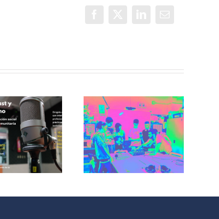
Facebook
X
LinkedIn
Correo
electrónico
Incorradio,
taller de
Recuerdos de
comunicación
San Cris desde
para jóvenes
CINESIA
del barrio de
illaverde Alto