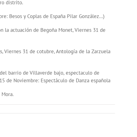
o distrito.
flecha
arriba/abajo
ubre: Besos y Coplas de España Pilar González…)
para
con la actuación de Begoña Monet, Viernes 31 de
aumentar
o
disminuir
s, Viernes 31 de cotubre, Antología de la Zarzuela
el
volumen.
del barrio de Villaverde bajo, espectaculo de
o 15 de Noviembre: Espectáculo de Danza española
n Mora.