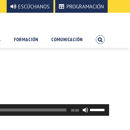
ESCÚCHANOS
PROGRAMACIÓN
A
FORMACIÓN
COMUNICACIÓN
Utiliza
00:00
las
teclas
de