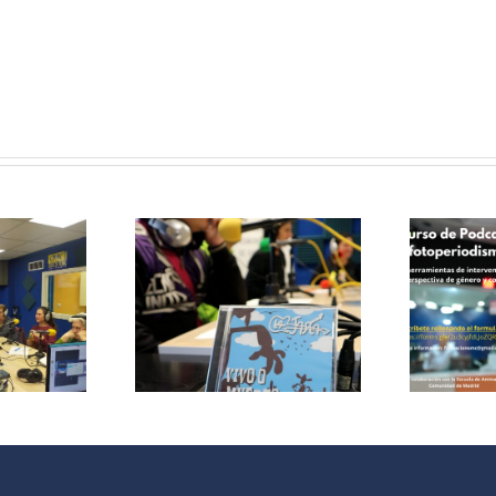
Curso de
Podcast y
le papas
Fotoperiodismo
ersa con
como
grupo de
herramientas
 La Jara
de
Intervención
V
Social