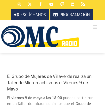
Saltar
Instagram
X
Facebook
YouTube
Twitch
LinkedIn
Rss
al
contenido
ESCÚCHANOS
PROGRAMACIÓN
El Grupo de Mujeres de Villaverde realiza un
Taller de Micromachismos el Viernes 9 de
Mayo
El
viernes 9 de mayo a las 18.00
puedes participar
en un Taller de micromachismos que el
Grupo de