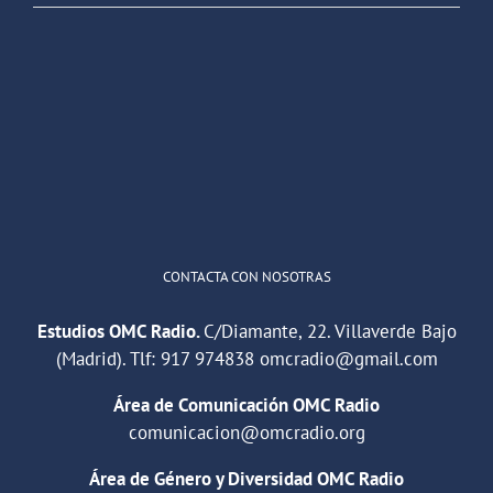
OMC Radio
@omc_radio
·
26 Feb
He publicado un episodio en
@ivoox
:
"Cuña de radio del IES Villaverde
#podcast
1
2
Twitter
Cargar más
CONTACTA CON NOSOTRAS
Estudios OMC Radio.
C/Diamante, 22. Villaverde Bajo
(Madrid). Tlf:
917 974838
omcradio@gmail.com
Área de Comunicación OMC Radio
comunicacion@omcradio.org
Área de Género y Diversidad OMC Radio