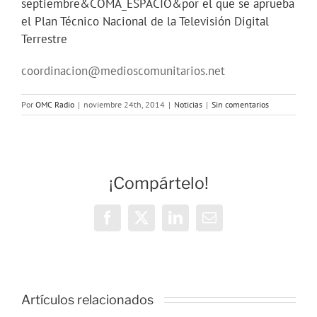
septiembre&COMA_ESPACIO&por el que se aprueba
el Plan Técnico Nacional de la Televisión Digital
Terrestre
coordinacion@medioscomunitarios.net
Por
OMC Radio
|
noviembre 24th, 2014
|
Noticias
|
Sin comentarios
¡Compártelo!
Facebook
X
LinkedIn
Correo
electrónico
Vivencias y
estrategias
Artículos relacionados
de