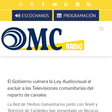
Saltar
Instagram
X
Facebook
YouTube
Twitch
LinkedIn
Rss
al
contenido
ESCÚCHANOS
PROGRAMACIÓN
El Gobierno vulnera la Ley Audiovisual al
excluir a las Televisiones comunitarias del
reparto de canales
La Red de Medios Comunitarios junto con TeleK y
Televisió de Cardedeu han presentado un Recurso