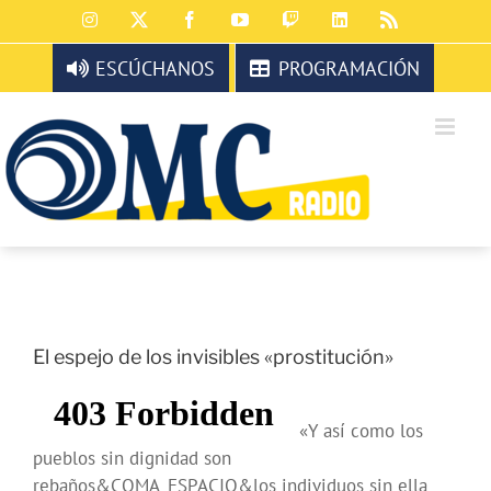
Saltar
Instagram
X
Facebook
YouTube
Twitch
LinkedIn
Rss
al
contenido
ESCÚCHANOS
PROGRAMACIÓN
El espejo de los invisibles «prostitución»
«Y así como los
pueblos sin dignidad son
rebaños&COMA_ESPACIO&los individuos sin ella