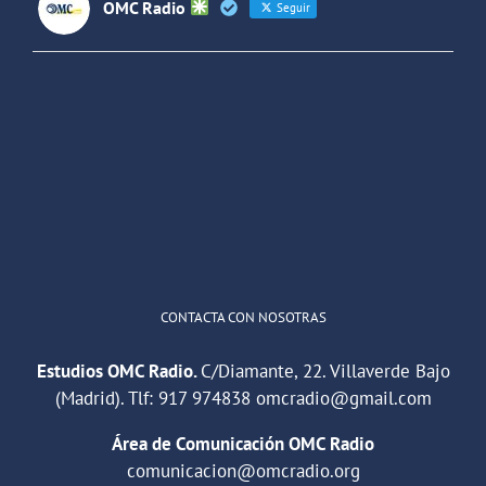
OMC Radio
Seguir
OMC Radio
@omc_radio
·
26 Feb
He publicado un episodio en
@ivoox
:
"Cuña de radio del IES Villaverde
#podcast
1
2
Twitter
Cargar más
CONTACTA CON NOSOTRAS
Estudios OMC Radio.
C/Diamante, 22. Villaverde Bajo
(Madrid). Tlf:
917 974838
omcradio@gmail.com
Área de Comunicación OMC Radio
comunicacion@omcradio.org