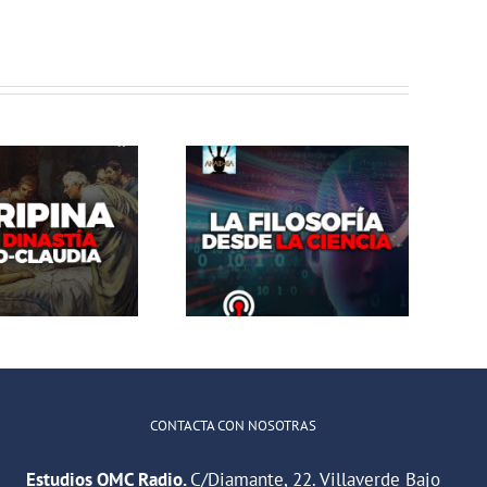
El Abrazo del
El Abrazo del
Oso. La
Oso. El imperio
Filosofía
Persa II: El
desde la
imperio Parto
Ciencia
CONTACTA CON NOSOTRAS
Estudios OMC Radio.
C/Diamante, 22. Villaverde Bajo