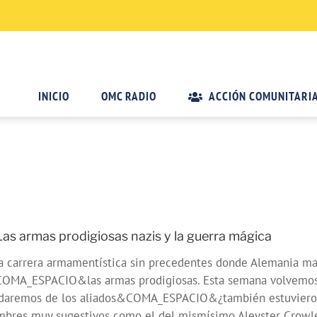
INICIO
OMC RADIO
ACCIÓN COMUNITARI
as armas prodigiosas nazis y la guerra mágica
na carrera armamentística sin precedentes donde Alemania m
COMA_ESPACIO&las armas prodigiosas. Esta semana volvemos a
remos de los aliados&COMA_ESPACIO&¿también estuvieron a
ombres muy sugestivos como el del mismísimo Aleyster Crowle