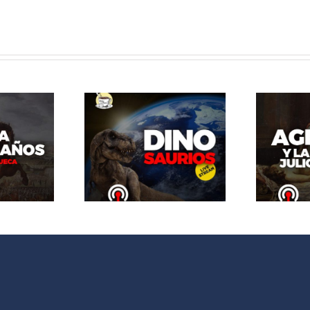
brazo del
El Abrazo del
Oso.
Oso. Agripina y
osaurios
la dinastia
e Stream
julio-claudia