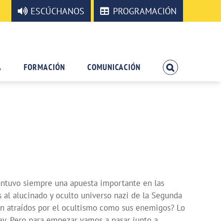
ESCÚCHANOS
PROGRAMACIÓN
A
FORMACIÓN
COMUNICACIÓN
antuvo siempre una apuesta importante en las
l alucinado y oculto universo nazi de la Segunda
traídos por el ocultismo como sus enemigos? Lo
y. Pero para empezar vamos a pasar junto a