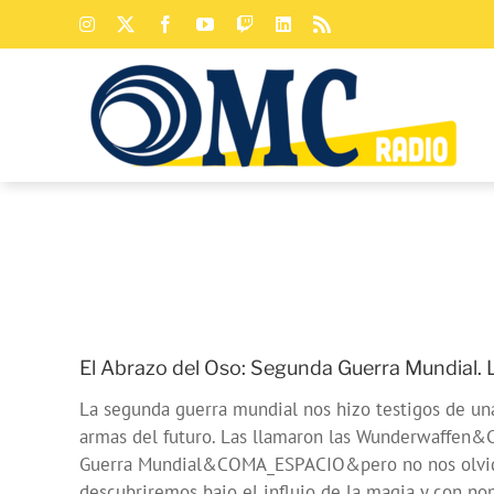
Saltar
Instagram
X
Facebook
YouTube
Twitch
LinkedIn
Rss
al
contenido
El Abrazo del Oso: Segunda Guerra Mundial. L
La segunda guerra mundial nos hizo testigos de u
armas del futuro. Las llamaron las Wunderwaffen&
Guerra Mundial&COMA_ESPACIO&pero no nos olvida
descubriremos bajo el influjo de la magia y con n