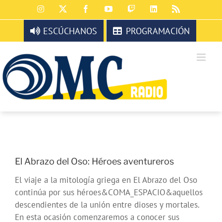
Saltar
Instagram
X
Facebook
YouTube
Twitch
LinkedIn
Rss
al
contenido
ESCÚCHANOS
PROGRAMACIÓN
El Abrazo del Oso: Héroes aventureros
El viaje a la mitología griega en El Abrazo del Oso
continúa por sus héroes&COMA_ESPACIO&aquellos
descendientes de la unión entre dioses y mortales.
En esta ocasión comenzaremos a conocer sus