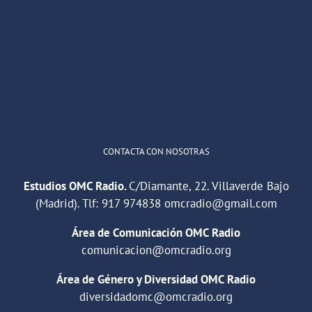
OMC Radio
@omc_radio
·
26 Feb
He publicado un episodio en
@ivoox
:
"Cuña de radio del IES Villaverde
#podcast
1
2
Twitter
Cargar más
CONTACTA CON NOSOTRAS
Estudios OMC Radio.
C/Diamante, 22. Villaverde Bajo
(Madrid). Tlf:
917 974838
omcradio@gmail.com
Área de Comunicación OMC Radio
comunicacion@omcradio.org
Área de Género y Diversidad OMC Radio
diversidadomc@omcradio.org