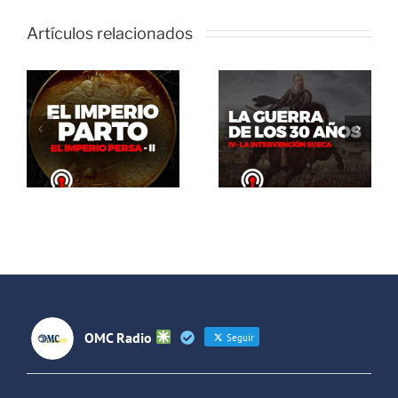
Artículos relacionados
El Abrazo
del Oso. La
El Abrazo
guerra de
del Oso.
los 30 años:
Dinosaurios
La
Live Stream
intervención
sueca
OMC Radio
Seguir