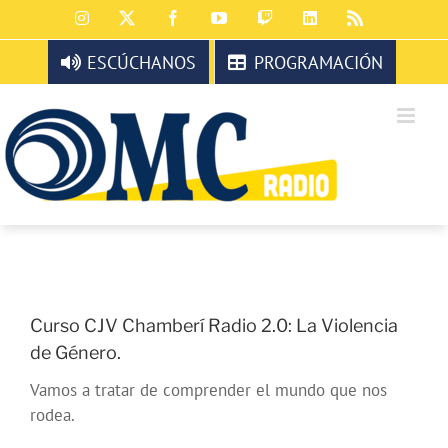
Saltar
Instagram
X
Facebook
YouTube
Twitch
LinkedIn
Rss
al
contenido
ESCÚCHANOS
PROGRAMACIÓN
Curso CJV Chamberí Radio 2.0: La Violencia
de Género.
Vamos a tratar de comprender el mundo que nos
rodea.