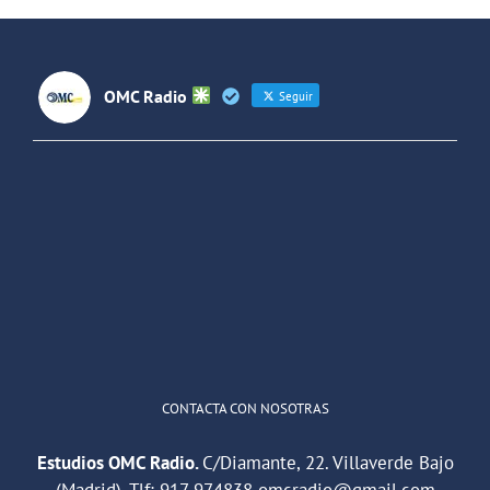
Futuros
(Colombia)
OMC Radio
Seguir
OMC Radio
@omc_radio
·
26 Feb
He publicado un episodio en
@ivoox
:
"Cuña de radio del IES Villaverde
#podcast
1
2
Twitter
Cargar más
CONTACTA CON NOSOTRAS
Estudios OMC Radio.
C/Diamante, 22. Villaverde Bajo
(Madrid). Tlf:
917 974838
omcradio@gmail.com