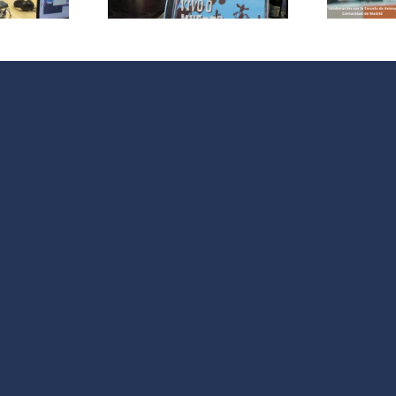
 La Jara
de
Intervención
V
Social