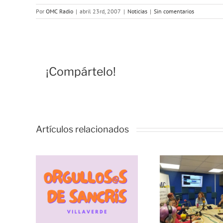
Por
OMC Radio
|
abril 23rd, 2007
|
Noticias
|
Sin comentarios
¡Compártelo!
Artículos relacionados
Vivencias y
estrategias de
resiliencia
durante la
Écha
s de
pandemia, con
conv
desde
las Lideresas
el 
IA