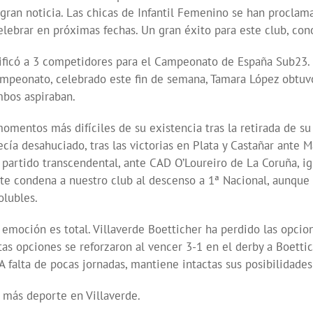
a gran noticia. Las chicas de Infantil Femenino se han procl
lebrar en próximas fechas. Un gran éxito para este club, con
clasificó a 3 competidores para el Campeonato de España Sub2
mpeonato, celebrado este fin de semana, Tamara López obtuvo
mbos aspiraban.
momentos más difíciles de su existencia tras la retirada de su
cía desahuciado, tras las victorias en Plata y Castañar ante M
 partido transcendental, ante CAD O’Loureiro de La Coruña, i
te condena a nuestro club al descenso a 1ª Nacional, aunque q
olubles.
a emoción es total. Villaverde Boetticher ha perdido las opcio
s opciones se reforzaron al vencer 3-1 en el derby a Boettic
A falta de pocas jornadas, mantiene intactas sus posibilidade
s más deporte en Villaverde.