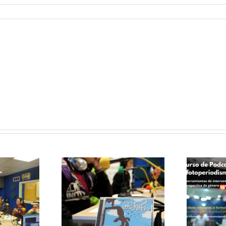
Curso de
Podcast y
le papas
Fotoperiodismo
ersa con
como
grupo de
herramientas