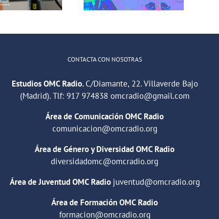
del barrio de
illaverde Alto
CONTACTA CON NOSOTRAS
Estudios OMC Radio.
C/Diamante, 22. Villaverde Bajo
(Madrid). Tlf:
917 974838
omcradio@gmail.com
Área de Comunicación OMC Radio
comunicacion@omcradio.org
Área de Género y Diversidad OMC Radio
diversidadomc@omcradio.org
Área de Juventud OMC Radio
juventud@omcradio.org
Área de Formación OMC Radio
formacion@omcradio.org