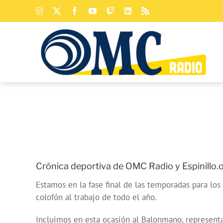
Saltar
Instagram
X
Facebook
YouTube
Twitch
LinkedIn
Rss
al
contenido
Crónica deportiva de OMC Radio y Espinillo.
Estamos en la fase final de las temporadas para los
colofón al trabajo de todo el año.
Incluimos en esta ocasión al Balonmano, representa