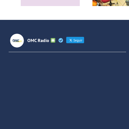
de Villaverde y
rock
Forjando
Futuros
(Colombia)
OMC Radio
Seguir
OMC Radio
@omc_radio
·
26 Feb
He publicado un episodio en
@ivoox
:
"Cuña de radio del IES Villaverde
#podcast
1
2
Twitter
Cargar más