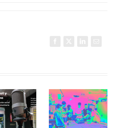
Facebook
X
LinkedIn
Correo
electrónico
Incorradio,
taller de
Recuerdos de
comunicación
San Cris desde
para jóvenes
CINESIA