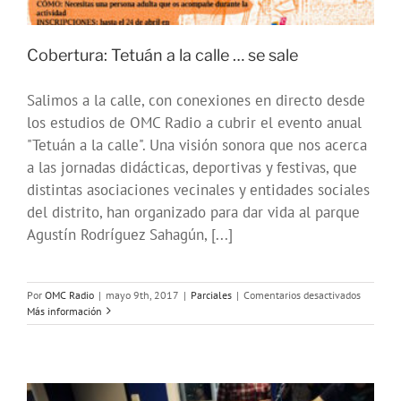
Cobertura: Tetuán a la calle … se sale
Salimos a la calle, con conexiones en directo desde
los estudios de OMC Radio a cubrir el evento anual
"Tetuán a la calle". Una visión sonora que nos acerca
a las jornadas didácticas, deportivas y festivas, que
distintas asociaciones vecinales y entidades sociales
del distrito, han organizado para dar vida al parque
Agustín Rodríguez Sahagún, [...]
en
Por
OMC Radio
|
mayo 9th, 2017
|
Parciales
|
Comentarios desactivados
Cobertur
Más información
Tetuán
a
la
calle
…