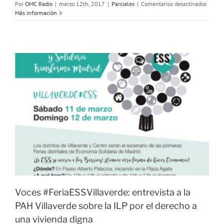
en
Por
OMC Radio
|
marzo 12th, 2017
|
Parciales
|
Comentarios desactivados
Voces
Más información
#Feria
entrevi
al
Huerto
Comuni
Ladis
Voces #FeriaESSVillaverde: entrevista a la
PAH Villaverde sobre la ILP por el derecho a
una vivienda digna