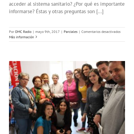
acceder al sistema sanitario? ¿Por qué es importante
informarse? Éstas y otras preguntas son [...]
en
Por
OMC Radio
|
mayo 9th, 2017
|
Parciales
|
Comentarios desactivados
Exclusió
Más información
Sanitaria
entrevist
a
Layla
Jandali
(Médicos
del
Mundo)