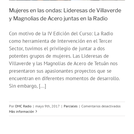
Mujeres en las ondas: Lideresas de Villaverde
y Magnolias de Acero juntas en la Radio
Con motivo de la IV Edición del Curso: La Radio
como herramienta de Intervención en el Tercer
Sector, tuvimos el privilegio de juntar a dos
potentes grupos de mujeres. Las Lideresas de
Villaverde y las Magnolias de Acero de Tetuán nos
presentaron sus apasionantes proyectos que se
encuentran en diferentes momentos de desarrollo.
Sin embargo, [...]
en
Por
OMC Radio
|
mayo 9th, 2017
|
Parciales
|
Comentarios desactivados
Mujeres
Más información
en
las
ondas:
Lideresa