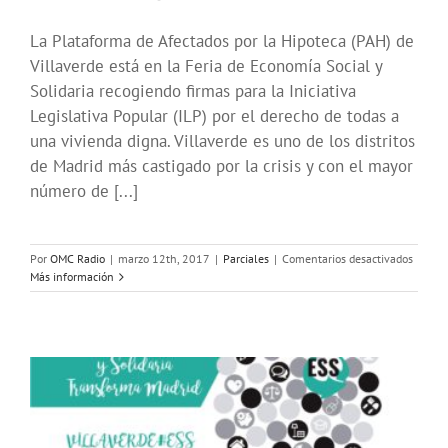
La Plataforma de Afectados por la Hipoteca (PAH) de
Villaverde está en la Feria de Economía Social y
Solidaria recogiendo firmas para la Iniciativa
Legislativa Popular (ILP) por el derecho de todas a
una vivienda digna. Villaverde es uno de los distritos
de Madrid más castigado por la crisis y con el mayor
número de [...]
en
Por
OMC Radio
|
marzo 12th, 2017
|
Parciales
|
Comentarios desactivados
Voces
Más información
#Feria
entrevi
a
la
PAH
Villav
sobre
la
ILP