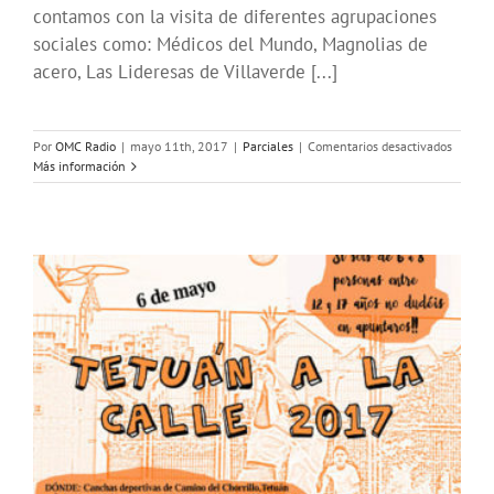
contamos con la visita de diferentes agrupaciones
sociales como: Médicos del Mundo, Magnolias de
acero, Las Lideresas de Villaverde [...]
en
Por
OMC Radio
|
mayo 11th, 2017
|
Parciales
|
Comentarios desactivados
Jornada
Más información
intensi
de
formac
en
OMC
Radio
2017