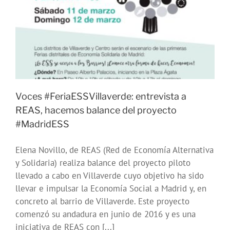
por
el
derech
a
una
vivien
digna
Voces #FeriaESSVillaverde: entrevista a
REAS, hacemos balance del proyecto
#MadridESS
Elena Novillo, de REAS (Red de Economía Alternativa
y Solidaria) realiza balance del proyecto piloto
llevado a cabo en Villaverde cuyo objetivo ha sido
llevar e impulsar la Economía Social a Madrid y, en
concreto al barrio de Villaverde. Este proyecto
comenzó su andadura en junio de 2016 y es una
iniciativa de REAS con [...]