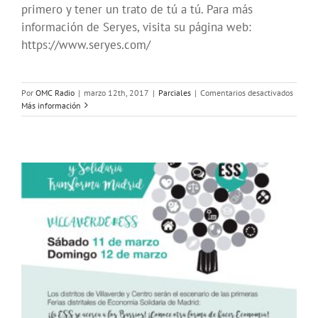
primero y tener un trato de tú a tú. Para más
información de Seryes, visita su página web:
https://www.seryes.com/
en
Por
OMC Radio
|
marzo 12th, 2017
|
Parciales
|
Comentarios desactivados
Descri
Más información
de
Voces
#Feria
entrevi
a
SERYES
corredu
de
seguro