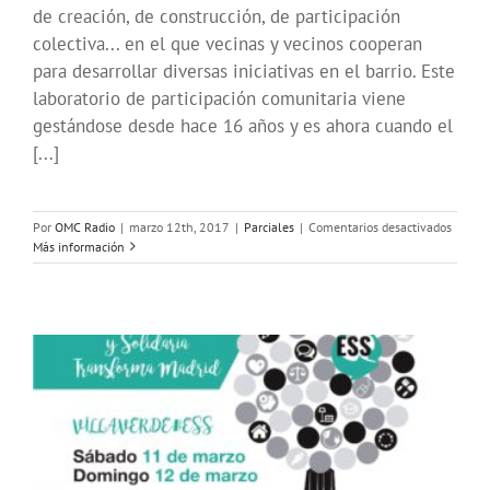
de creación, de construcción, de participación
colectiva... en el que vecinas y vecinos cooperan
para desarrollar diversas iniciativas en el barrio. Este
laboratorio de participación comunitaria viene
gestándose desde hace 16 años y es ahora cuando el
[...]
en
Por
OMC Radio
|
marzo 12th, 2017
|
Parciales
|
Comentarios desactivados
Voces
Más información
#Feria
Entrevi
al
Centro
de
Iniciat
Vecina
y
de
Desarr
de
San