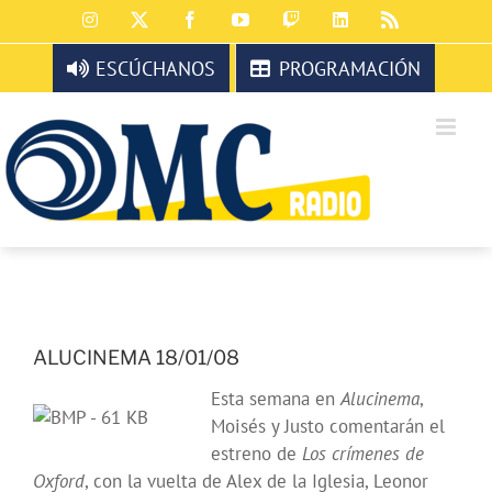
Saltar
Instagram
X
Facebook
YouTube
Twitch
LinkedIn
Rss
al
contenido
ESCÚCHANOS
PROGRAMACIÓN
ALUCINEMA 18/01/08
Esta semana en
Alucinema
,
Moisés y Justo comentarán el
estreno de
Los crímenes de
Oxford
, con la vuelta de Alex de la Iglesia, Leonor