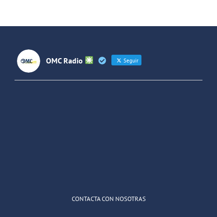
Forjando
Futuros
(Colombia)
OMC Radio
Seguir
OMC Radio
@omc_radio
·
26 Feb
He publicado un episodio en
@ivoox
:
"Cuña de radio del IES Villaverde
#podcast
1
2
Twitter
Cargar más
CONTACTA CON NOSOTRAS