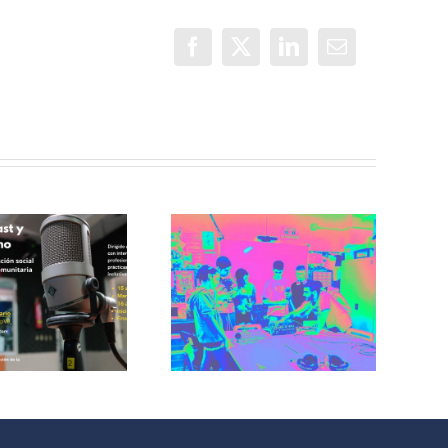
Facebook
X
LinkedIn
Correo
electrónico
Incorradio,
taller de
Recuerdos de
comunicación
San Cris desde
para jóvenes
CINESIA
del barrio de
illaverde Alto