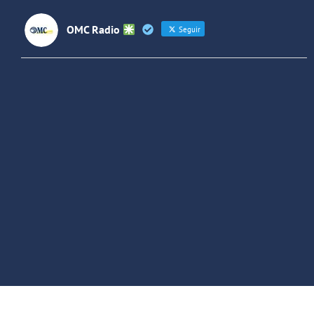
OMC Radio
Seguir
OMC Radio
@omc_radio
·
26 Feb
He publicado un episodio en
@ivoox
:
"Cuña de radio del IES Villaverde
#podcast
1
2
Twitter
Cargar más