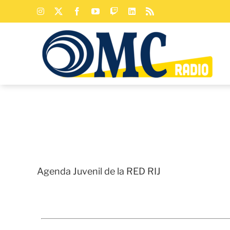
Saltar
Instagram
X
Facebook
YouTube
Twitch
LinkedIn
Rss
al
contenido
Agenda Juvenil de la RED RIJ