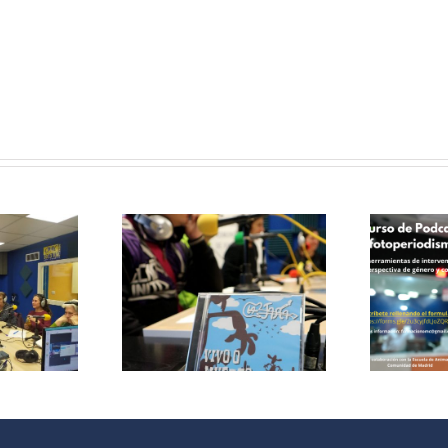
Curso de
Podcast y
le papas
Fotoperiodismo
ersa con
como
grupo de
herramientas
 La Jara
de
Intervención
V
Social