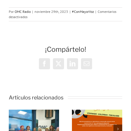
Por
OMC Radio
|
noviembre 29th, 2023
|
#ConMayorVoz
|
Comentarios
en
desactivados
Con
Mayor
Voz:
Eliminación
de
¡Compártelo!
las
violencias
machistas
Facebook
X
LinkedIn
Correo
electrónico
Artículos relacionados
Estreno del
o
documental
“Envejecer
Con Mayor
con locura”
Voz: