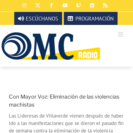
Saltar
Instagram
X
Facebook
YouTube
Twitch
LinkedIn
Rss
al
contenido
ESCÚCHANOS
PROGRAMACIÓN
Con Mayor Voz: Eliminación de las violencias
machistas
Las Lideresas de Villaverde vienen después de haber
ido a las manifestaciones que se dieron el pasado fin
de semana contra la eliminación de la violencia