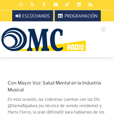
Saltar
Instagram
X
Facebook
YouTube
Twitch
LinkedIn
Rss
al
contenido
ESCÚCHANOS
PROGRAMACIÓN
Con Mayor Voz: Salud Mental en la Industria
Musical
En esta ocasión, las Lideresas cuentan con las DJs
@GemaTajadura (su técnica de sonido residente) y
Marta Fierro, la gran @EmeDJ para hablarnos de los