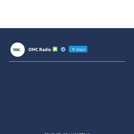
de «Usera»
Lideresas
de
Villaverde
OMC Radio
Seguir
OMC Radio
@omc_radio
·
26 Feb
He publicado un episodio en
@ivoox
:
"Cuña de radio del IES Villaverde
#podcast
1
2
Twitter
Cargar más