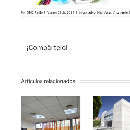
Por
OMC Radio
|
febrero 28th, 2019
|
Informativo
,
Más Voces Villaverde
|
¡Compártelo!
Artículos relacionados
Mas Voces
Villaverde:
Má
Convivencia
ces
Vil
Intercultural
de:
Desa