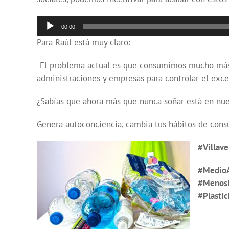
Reproductor
00:00
de
Para Raúl está muy claro:
audio
-El problema actual es que consumimos mucho más d
administraciones y empresas para controlar el exc
¿Sabías que ahora más que nunca soñar está en nues
Genera autoconciencia, cambia tus hábitos de cons
#Villave
#MedioA
#MenosP
#Plastic