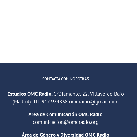
Recursos de
espacio
Convivencia
para
Intercultural
teatro
del distrito de
Villaverde
CONTACTA CON NOSOTRAS
Estudios OMC Radio.
C/Diamante, 22. Villaverde Bajo
(Madrid). Tlf:
917 974838
omcradio@gmail.com
Área de Comunicación OMC Radio
comunicacion@omcradio.org
Área de Género y Diversidad OMC Radio