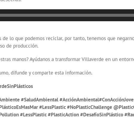
e lo que podemos reciclar, por tanto, tenemos que negarnos a
eso de producción.
tras manos? Ayúdanos a transformar Villaverde en un entorno l
umo, difunde y comparte esta información.
rdeSinPlásticos
mbiente #SaludAmbiental #AcciónAmbiental#ConAcciónJoven 
lásticoEsMasMar #LessPlastic #NoPlasticChallenge @Plastic
Pollution #LessPlastic #PlasticAction #DesafíoSinPlástico #R