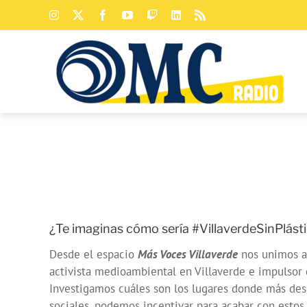
Saltar
Instagram
X
Facebook
YouTube
Twitch
LinkedIn
Rss
al
contenido
¿Te imaginas cómo sería #VillaverdeSinPlást
Desde el espacio
Más Voces Villaverde
nos unimos al
activista medioambiental en Villaverde e impulsor 
Investigamos cuáles son los lugares donde más desh
sociales, podemos incentivar para acabar con estos