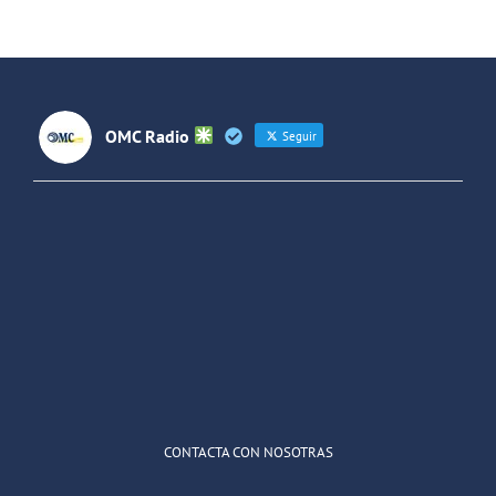
intervención
con jóvenes
y
adolescentes
OMC Radio
Seguir
OMC Radio
@omc_radio
·
26 Feb
He publicado un episodio en
@ivoox
:
"Cuña de radio del IES Villaverde
#podcast
1
2
Twitter
Cargar más
CONTACTA CON NOSOTRAS