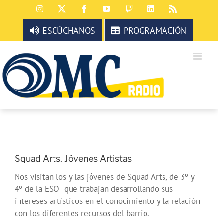
Saltar
Instagram
X
Facebook
YouTube
Twitch
LinkedIn
Rss
al
contenido
ESCÚCHANOS
PROGRAMACIÓN
Squad Arts. Jóvenes Artistas
Nos visitan los y las jóvenes de Squad Arts, de 3º y
4º de la ESO que trabajan desarrollando sus
intereses artísticos en el conocimiento y la relación
con los diferentes recursos del barrio.